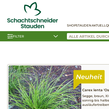
SHOP
STAUDEN AKTUELL
Q
FILTER
Carex lenta 'O
Segge, braun, XI-
sonnig bis halbs
ausläufertreibe