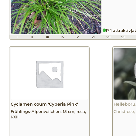
P 1 attraktiv
|
a
I
II
III
IV
V
VI
VII
VIII
Cyclamen coum 'Cyberia Pink'
Helleboru
Frühlings-Alpenveilchen, 15 cm, rosa,
Christrose,
I-XII