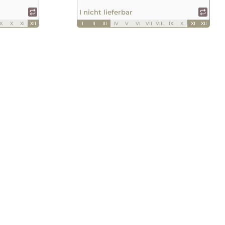
I nicht lieferbar
IX
X
XI
XII
I
II
III
IV
V
VI
VII
VIII
IX
X
XI
XII