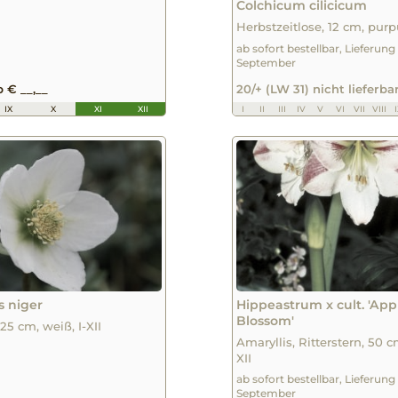
Colchicum cilicicum
Herbstzeitlose, 12 cm, purpu
ab sofort bestellbar, Lieferung
September
b € __,__
20/+ (LW 31) nicht lieferba
IX
X
XI
XII
I
II
III
IV
V
VI
VII
VIII
s niger
Hippeastrum x cult. 'App
Blossom'
 25 cm, weiß, I-XII
Amaryllis, Ritterstern, 50 cm
XII
ab sofort bestellbar, Lieferung
September