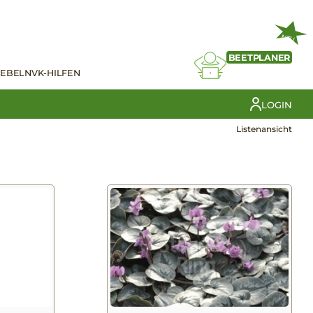
NEU
BEETPLANER
IEBELN
VK-HILFEN
LOGIN
Listenansicht