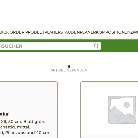
UICK ORDER PRO
BEETPLANER
STAUDENPLANER
KOMPOSITIONEN
ZW
9
ARTIKEL GEFUNDEN
saka'
XII, 50 cm, Blatt grün,
chattig, mittel,
nd, Pflanzabstand 40 cm