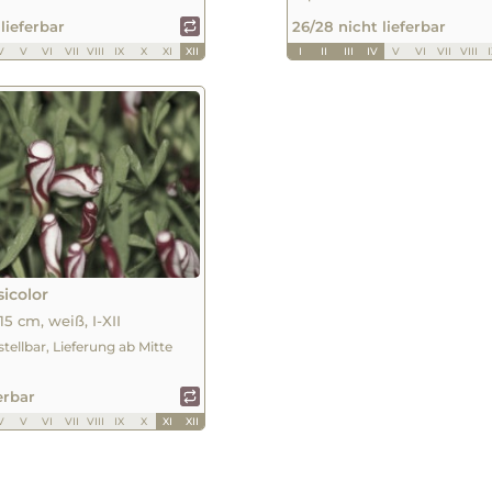
 lieferbar
26/28 nicht lieferbar
V
V
VI
VII
VIII
IX
X
XI
XII
I
II
III
IV
V
VI
VII
VIII
sicolor
15 cm, weiß, I-XII
stellbar, Lieferung ab Mitte
ferbar
V
V
VI
VII
VIII
IX
X
XI
XII