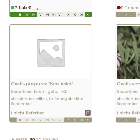
P 1
|
ab € __,__
P 1 nicht
I
II
III
IV
V
VI
VII
VIII
IX
X
XI
XII
I
II
III
I
Oxalis purpurea 'Ken Aslet'
Oxalis ver
Sauerklee, 15 cm, gelb, I-XII
Sauerklee, 
ab sofort bestellbar, Lieferung ab Mitte
ab sofort be
September
September
I nicht lieferbar
I nicht lie
I
II
III
IV
V
VI
VII
VIII
IX
X
XI
XII
I
II
III
I
JE SEITE:
30
50
100
150