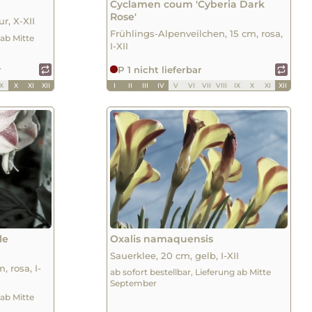
Cyclamen coum 'Cyberia Dark
Rose'
r, X-XII
Frühlings-Alpenveilchen, 15 cm, rosa,
 ab Mitte
I-XII
r
P 1 nicht lieferbar
IX
X
XI
XII
I
II
III
IV
V
VI
VII
VIII
IX
X
XI
XII
le
Oxalis namaquensis
Sauerklee, 20 cm, gelb, I-XII
, rosa, I-
ab sofort bestellbar, Lieferung ab Mitte
September
 ab Mitte