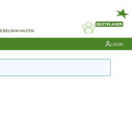
NEU
BEETPLANER
IEBELN
VK-HILFEN
LOGIN