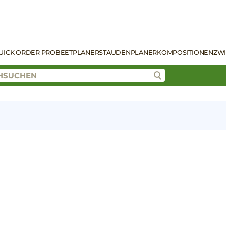
UICK ORDER PRO
BEETPLANER
STAUDENPLANER
KOMPOSITIONEN
ZW