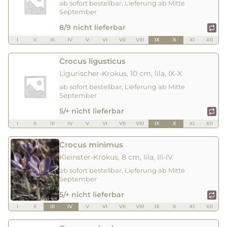
ab sofort bestellbar, Lieferung ab Mitte
September
8/9 nicht lieferbar
I
II
III
IV
V
VI
VII
VIII
IX
X
XI
XII
Crocus ligusticus
Ligurischer-Krokus, 10 cm, lila, IX-X
ab sofort bestellbar, Lieferung ab Mitte
September
5/+ nicht lieferbar
I
II
III
IV
V
VI
VII
VIII
IX
X
XI
XII
Crocus minimus
Kleinster-Krokus, 8 cm, lila, III-IV
ab sofort bestellbar, Lieferung ab Mitte
September
5/+ nicht lieferbar
I
II
III
IV
V
VI
VII
VIII
IX
X
XI
XII