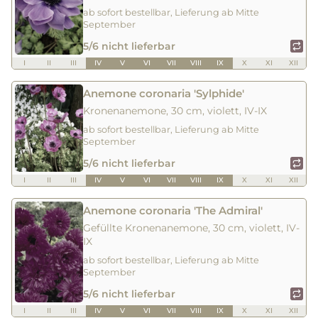
ab sofort bestellbar, Lieferung ab Mitte
September
5/6 nicht lieferbar
I
II
III
IV
V
VI
VII
VIII
IX
X
XI
XII
Anemone coronaria 'Sylphide'
Kronenanemone, 30 cm, violett, IV-IX
ab sofort bestellbar, Lieferung ab Mitte
September
5/6 nicht lieferbar
I
II
III
IV
V
VI
VII
VIII
IX
X
XI
XII
Anemone coronaria 'The Admiral'
Gefüllte Kronenanemone, 30 cm, violett, IV-
IX
ab sofort bestellbar, Lieferung ab Mitte
September
5/6 nicht lieferbar
I
II
III
IV
V
VI
VII
VIII
IX
X
XI
XII