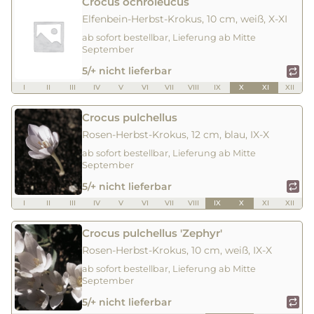
Crocus ochroleucus
Elfenbein-Herbst-Krokus, 10 cm, weiß, X-XI
ab sofort bestellbar, Lieferung ab Mitte
September
5/+ nicht lieferbar
I
II
III
IV
V
VI
VII
VIII
IX
X
XI
XII
Crocus pulchellus
Rosen-Herbst-Krokus, 12 cm, blau, IX-X
ab sofort bestellbar, Lieferung ab Mitte
September
5/+ nicht lieferbar
I
II
III
IV
V
VI
VII
VIII
IX
X
XI
XII
Crocus pulchellus 'Zephyr'
Rosen-Herbst-Krokus, 10 cm, weiß, IX-X
ab sofort bestellbar, Lieferung ab Mitte
September
5/+ nicht lieferbar