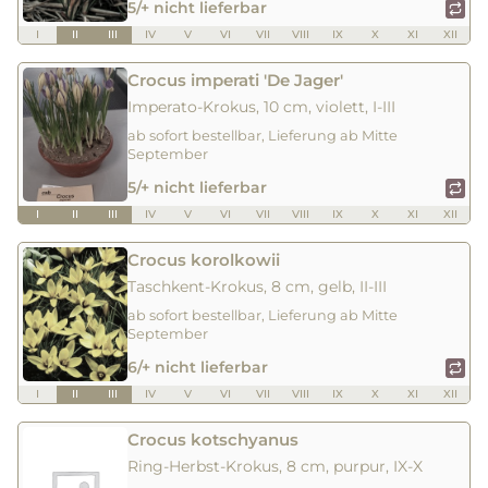
5/+ nicht lieferbar
I
II
III
IV
V
VI
VII
VIII
IX
X
XI
XII
Crocus imperati 'De Jager'
Imperato-Krokus, 10 cm, violett, I-III
ab sofort bestellbar, Lieferung ab Mitte
September
5/+ nicht lieferbar
I
II
III
IV
V
VI
VII
VIII
IX
X
XI
XII
Crocus korolkowii
Taschkent-Krokus, 8 cm, gelb, II-III
ab sofort bestellbar, Lieferung ab Mitte
September
6/+ nicht lieferbar
I
II
III
IV
V
VI
VII
VIII
IX
X
XI
XII
Crocus kotschyanus
Ring-Herbst-Krokus, 8 cm, purpur, IX-X