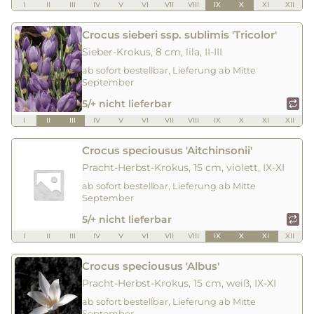
I
II
III
IV
V
VI
VII
VIII
IX
X
XI
XII
Crocus sieberi ssp. sublimis 'Tricolor'
Sieber-Krokus, 8 cm, lila, II-III
ab sofort bestellbar, Lieferung ab Mitte
September
5/+ nicht lieferbar
I
II
III
IV
V
VI
VII
VIII
IX
X
XI
XII
Crocus speciousus 'Aitchinsonii'
Pracht-Herbst-Krokus, 15 cm, violett, IX-XI
ab sofort bestellbar, Lieferung ab Mitte
September
5/+ nicht lieferbar
I
II
III
IV
V
VI
VII
VIII
IX
X
XI
XII
Crocus speciousus 'Albus'
Pracht-Herbst-Krokus, 15 cm, weiß, IX-XI
ab sofort bestellbar, Lieferung ab Mitte
September