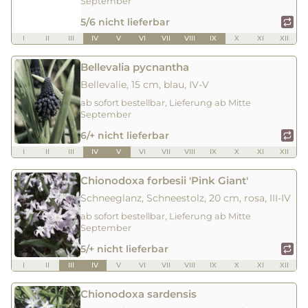
September
5/6 nicht lieferbar
I
II
III
IV
V
VI
VII
VIII
IX
X
XI
XII
Bellevalia pycnantha
Bellevalie, 15 cm, blau, IV-V
ab sofort bestellbar, Lieferung ab Mitte
September
6/+ nicht lieferbar
I
II
III
IV
V
VI
VII
VIII
IX
X
XI
XII
Chionodoxa forbesii 'Pink Giant'
Schneeglanz, Schneestolz, 20 cm, rosa, III-IV
ab sofort bestellbar, Lieferung ab Mitte
September
5/+ nicht lieferbar
I
II
III
IV
V
VI
VII
VIII
IX
X
XI
XII
Chionodoxa sardensis