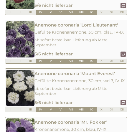
5/6 nicht lieferbar
I
II
III
IV
V
VI
VII
VIII
IX
X
XI
XII
Anemone coronaria 'Lord Lieutenant'
Gefüllte Kronenanemone, 30 cm, blau, IV-IX
ab sofort bestellbar, Lieferung ab Mitte
September
5/6 nicht lieferbar
I
II
III
IV
V
VI
VII
VIII
IX
X
XI
XII
Anemone coronaria 'Mount Everest'
Gefüllte Kronenanemone, 30 cm, weiß, IV-IX
ab sofort bestellbar, Lieferung ab Mitte
September
5/6 nicht lieferbar
I
II
III
IV
V
VI
VII
VIII
IX
X
XI
XII
Anemone coronaria 'Mr. Fokker'
Kronenanemone, 30 cm, blau, IV-IX