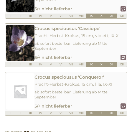
5/+ nicht lieferbar
I
II
III
IV
V
VI
VII
VIII
IX
X
XI
XII
Crocus speciousus 'Cassiope'
Pracht-Herbst-Krokus, 15 cm, violett, IX-XI
ab sofort bestellbar, Lieferung ab Mitte
September
5/+ nicht lieferbar
I
II
III
IV
V
VI
VII
VIII
IX
X
XI
XII
Crocus speciousus 'Conqueror'
Pracht-Herbst-Krokus, 15 cm, lila, IX-XI
ab sofort bestellbar, Lieferung ab Mitte
September
5/+ nicht lieferbar
I
II
III
IV
V
VI
VII
VIII
IX
X
XI
XII