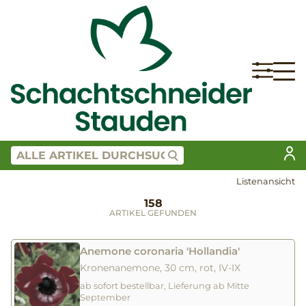
Listenansicht
158
ARTIKEL GEFUNDEN
Anemone coronaria 'Hollandia'
Kronenanemone, 30 cm, rot, IV-IX
ab sofort bestellbar, Lieferung ab Mitte
September