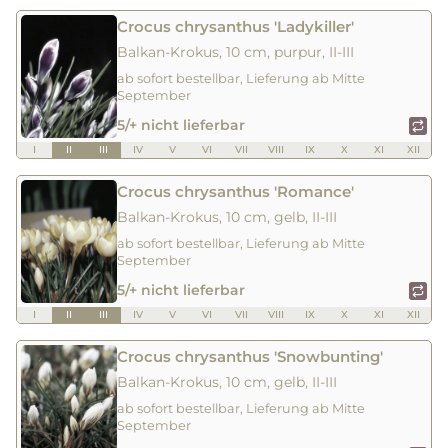
Crocus chrysanthus 'Ladykiller'
Balkan-Krokus, 10 cm, purpur, II-III
ab sofort bestellbar, Lieferung ab Mitte
September
5/+ nicht lieferbar
I
II
III
IV
V
VI
VII
VIII
IX
X
XI
XII
Crocus chrysanthus 'Romance'
Balkan-Krokus, 10 cm, gelb, II-III
ab sofort bestellbar, Lieferung ab Mitte
September
5/+ nicht lieferbar
I
II
III
IV
V
VI
VII
VIII
IX
X
XI
XII
Crocus chrysanthus 'Snowbunting'
Balkan-Krokus, 10 cm, gelb, II-III
ab sofort bestellbar, Lieferung ab Mitte
September