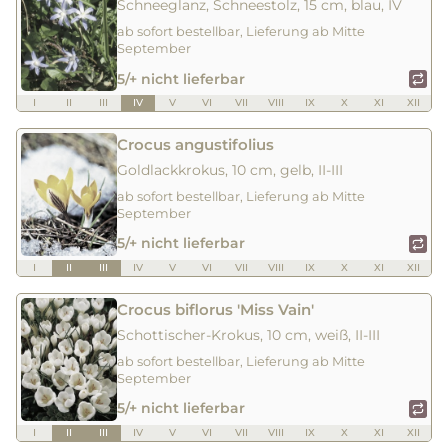
Schneeglanz, Schneestolz, 15 cm, blau, IV
ab sofort bestellbar, Lieferung ab Mitte
September
5/+ nicht lieferbar
I
II
III
IV
V
VI
VII
VIII
IX
X
XI
XII
Crocus angustifolius
Goldlackkrokus, 10 cm, gelb, II-III
ab sofort bestellbar, Lieferung ab Mitte
September
5/+ nicht lieferbar
I
II
III
IV
V
VI
VII
VIII
IX
X
XI
XII
Crocus biflorus 'Miss Vain'
Schottischer-Krokus, 10 cm, weiß, II-III
ab sofort bestellbar, Lieferung ab Mitte
September
5/+ nicht lieferbar
I
II
III
IV
V
VI
VII
VIII
IX
X
XI
XII