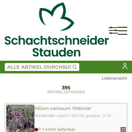
Listenansicht
395
ARTIKEL GEFUNDEN
Allium cernuum 'Hidcote'
Nickender Lauch, 40 cm, purpur, V-VI
P 1 nicht lieferbar