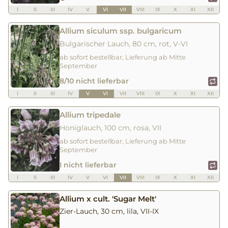
I
II
III
IV
V
VI
VII
VIII
IX
X
XI
XII
Allium siculum ssp. bulgaricum
Bulgarischer Lauch, 80 cm, rot, V-VI
ab sofort bestellbar, Lieferung ab Mitte
September
8/10 nicht lieferbar
I
II
III
IV
V
VI
VII
VIII
IX
X
XI
XII
Allium tripedale
Honiglauch, 100 cm, rosa, VII
ab sofort bestellbar, Lieferung ab Mitte
September
I nicht lieferbar
I
II
III
IV
V
VI
VII
VIII
IX
X
XI
XII
Allium x cult. 'Sugar Melt'
Zier-Lauch, 30 cm, lila, VII-IX