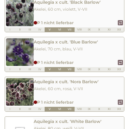
Aquilegia x cult. 'Black Barlow'
Akelei, 60 cm, violett, V-VII
P 1 nicht lieferbar
I
II
III
IV
V
VI
VII
VIII
IX
X
XI
XII
Aquilegia x cult. 'Blue Barlow'
Akelei, 70 cm, blau, V-VII
P 1 nicht lieferbar
I
II
III
IV
V
VI
VII
VIII
IX
X
XI
XII
Aquilegia x cult. 'Nora Barlow'
Akelei, 60 cm, rosa, V-VII
P 1 nicht lieferbar
I
II
III
IV
V
VI
VII
VIII
IX
X
XI
XII
Aquilegia x cult. 'White Barlow'
Akelei, 80 cm, weiß, V-VII