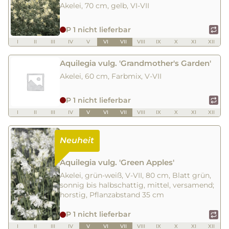
Akelei, 70 cm, gelb, VI-VII
P 1 nicht lieferbar
I
II
III
IV
V
VI
VII
VIII
IX
X
XI
XII
Aquilegia vulg. 'Grandmother's Garden'
Akelei, 60 cm, Farbmix, V-VII
P 1 nicht lieferbar
I
II
III
IV
V
VI
VII
VIII
IX
X
XI
XII
Aquilegia vulg. 'Green Apples'
Akelei, grün-weiß, V-VII, 80 cm, Blatt grün,
sonnig bis halbschattig, mittel, versamend;
horstig, Pflanzabstand 35 cm
P 1 nicht lieferbar
I
II
III
IV
V
VI
VII
VIII
IX
X
XI
XII