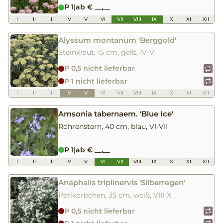
P 1
|
ab € __,__
I
II
III
IV
V
VI
VII
VIII
IX
X
XI
XII
Alyssum montanum 'Berggold'
Steinkraut, 15 cm, gelb, IV-V
P 0,5 nicht lieferbar
P 1 nicht lieferbar
I
II
III
IV
V
VI
VII
VIII
IX
X
XI
XII
Amsonia tabernaem. 'Blue Ice'
Röhrenstern, 40 cm, blau, VI-VII
P 1
|
ab € __,__
I
II
III
IV
V
VI
VII
VIII
IX
X
XI
XII
Anaphalis triplinervis 'Silberregen'
Perlkörbchen, 35 cm, weiß, VIII-X
P 0,5 nicht lieferbar