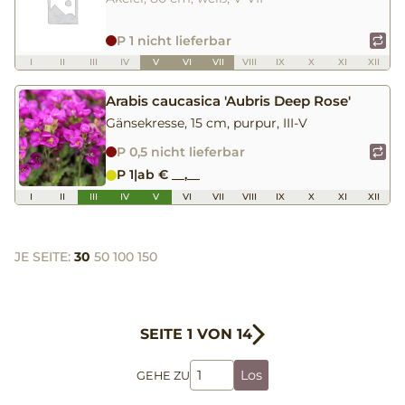
P 1 nicht lieferbar
I
II
III
IV
V
VI
VII
VIII
IX
X
XI
XII
Arabis caucasica 'Aubris Deep Rose'
Gänsekresse, 15 cm, purpur, III-V
P 0,5 nicht lieferbar
P 1
|
ab € __,__
I
II
III
IV
V
VI
VII
VIII
IX
X
XI
XII
JE SEITE:
30
50
100
150
SEITE 1 VON 14
Los
GEHE ZU