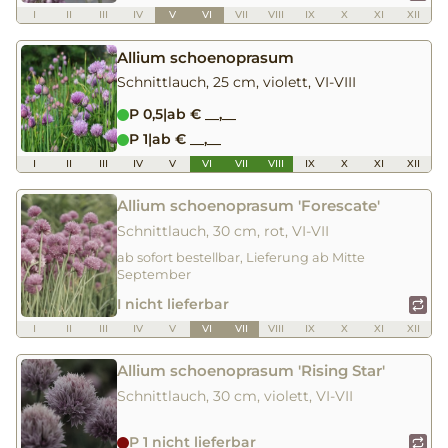
I
II
III
IV
V
VI
VII
VIII
IX
X
XI
XII
Allium schoenoprasum
Schnittlauch, 25 cm, violett, VI-VIII
P 0,5
|
ab € __,__
P 1
|
ab € __,__
I
II
III
IV
V
VI
VII
VIII
IX
X
XI
XII
Allium schoenoprasum 'Forescate'
Schnittlauch, 30 cm, rot, VI-VII
ab sofort bestellbar, Lieferung ab Mitte
September
I nicht lieferbar
I
II
III
IV
V
VI
VII
VIII
IX
X
XI
XII
Allium schoenoprasum 'Rising Star'
Schnittlauch, 30 cm, violett, VI-VII
P 1 nicht lieferbar