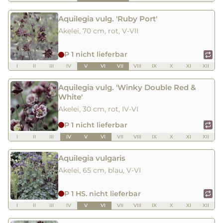
Aquilegia vulg. 'Ruby Port'
Akelei, 70 cm, rot, V-VII
P 1 nicht lieferbar
I
II
III
IV
V
VI
VII
VIII
IX
X
XI
XII
Aquilegia vulg. 'Winky Double Red &
White'
Akelei, 30 cm, rot, IV-VI
P 1 nicht lieferbar
I
II
III
IV
V
VI
VII
VIII
IX
X
XI
XII
Aquilegia vulgaris
Akelei, 65 cm, blau, V-VI
P 1 HS. nicht lieferbar
I
II
III
IV
V
VI
VII
VIII
IX
X
XI
XII