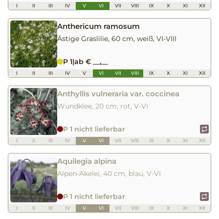
I
II
III
IV
V
VI
VII
VIII
IX
X
XI
XII
Anthericum ramosum
Ästige Graslilie, 60 cm, weiß, VI-VIII
P 1
|
ab € __,__
I
II
III
IV
V
VI
VII
VIII
IX
X
XI
XII
Anthyllis vulneraria var. coccinea
Wundklee, 20 cm, rot, V-VI
P 1 nicht lieferbar
I
II
III
IV
V
VI
VII
VIII
IX
X
XI
XII
Aquilegia alpina
Alpen-Akelei, 40 cm, blau, V-VI
P 1 nicht lieferbar
I
II
III
IV
V
VI
VII
VIII
IX
X
XI
XII