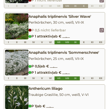
P 1 nicht lieferbar
I
II
III
IV
V
VI
VII
VIII
IX
X
XI
XII
Anaphalis triplinervis 'Silver Wave'
Perlkörbchen, 30 cm, weiß, VII-IX
P 0,5 nicht lieferbar
P 1 attraktiv
|
ab € __,__
I
II
III
IV
V
VI
VII
VIII
IX
X
XI
XII
Anaphalis triplinervis 'Sommerschnee'
Perlkörbchen, 25 cm, weiß, VII-IX
P 0,5
|
ab € __,__
P 1 attraktiv
|
ab € __,__
I
II
III
IV
V
VI
VII
VIII
IX
X
XI
XII
Anthericum liliago
Traubige Graslilie, 50 cm, weiß, V-VI
P 1
|
ab € __,__