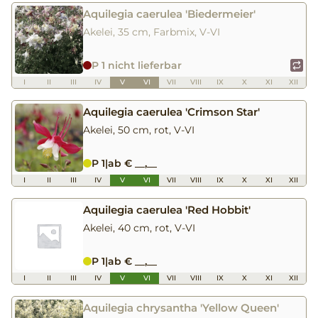
Aquilegia caerulea 'Biedermeier'
Akelei, 35 cm, Farbmix, V-VI
P 1 nicht lieferbar
I
II
III
IV
V
VI
VII
VIII
IX
X
XI
XII
Aquilegia caerulea 'Crimson Star'
Akelei, 50 cm, rot, V-VI
P 1
|
ab € __,__
I
II
III
IV
V
VI
VII
VIII
IX
X
XI
XII
Aquilegia caerulea 'Red Hobbit'
Akelei, 40 cm, rot, V-VI
P 1
|
ab € __,__
I
II
III
IV
V
VI
VII
VIII
IX
X
XI
XII
Aquilegia chrysantha 'Yellow Queen'