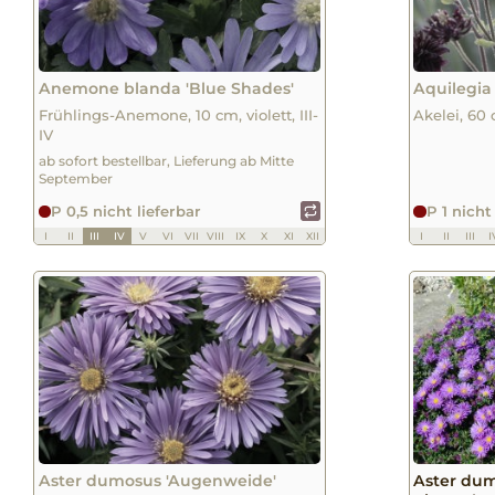
Anemone blanda 'Blue Shades'
Aquilegia 
Frühlings-Anemone, 10 cm, violett, III-
Akelei, 60 c
IV
ab sofort bestellbar, Lieferung ab Mitte
September
P 0,5 nicht lieferbar
P 1 nicht
I
II
III
IV
V
VI
VII
VIII
IX
X
XI
XII
I
II
III
I
Aster dumosus 'Augenweide'
Aster dum