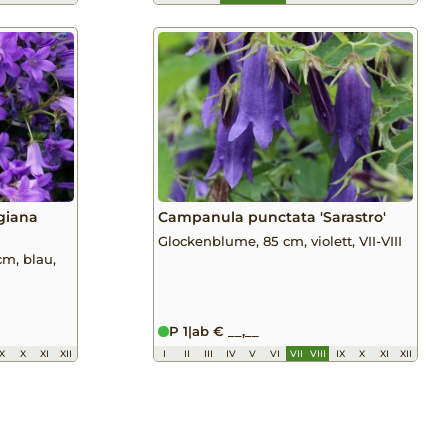
giana
Campanula punctata 'Sarastro'
Glockenblume, 85 cm, violett, VII-VIII
cm, blau,
P 1
|
ab € __,__
IX
X
XI
XII
I
II
III
IV
V
VI
VII
VIII
IX
X
XI
XII