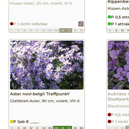
Kippenbe
Kissen-Aster, 20 cm, violett, IX-X
Kissen-Aste
P 0,5 att
P 1 nicht lieferbar
P 1 attra
I
II
III
IV
V
VI
VII
VIII
IX
X
XI
XII
I
II
III
I
Aster novi-belgii 'Treffpunkt'
Aubrieta 
Stadtpark
Glattblatt-Aster, 90 cm, violett, VIII-X
Blaukissen,
P 0,5 nic
P 1
|
ab € __,__
P 1 nicht
I
II
III
IV
V
VI
VII
VIII
IX
X
XI
XII
I
II
III
I