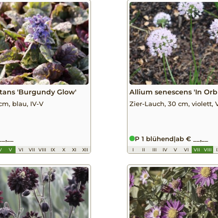
tans 'Burgundy Glow'
Allium senescens 'In Orbi
cm, blau, IV-V
Zier-Lauch, 30 cm, violett, V
__,__
P 1 blühend
|
ab € __,__
V
V
VI
VII
VIII
IX
X
XI
XII
I
II
III
IV
V
VI
VII
VIII