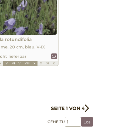
 rotundifolia
me, 20 cm, blau, V-IX
icht lieferbar
V
V
VI
VII
VIII
IX
X
XI
XII
SEITE 1 VON 4
GEHE ZU
Los