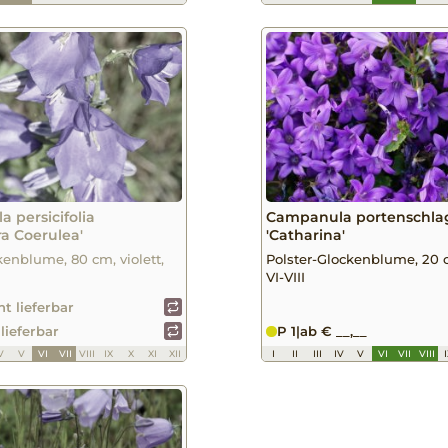
 persicifolia
Campanula portenschla
ra Coerulea'
'Catharina'
enblume, 80 cm, violett,
Polster-Glockenblume, 20 
VI-VIII
ht lieferbar
 lieferbar
P 1
|
ab € __,__
V
V
VI
VII
VIII
IX
X
XI
XII
I
II
III
IV
V
VI
VII
VIII