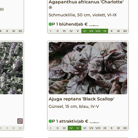
Agapanthus africanus 'Charlotte'
®
II
Schmucklilie, 50 cm, violett, VI-IX
P 1 blühend
|
ab € __,__
IX
X
XI
XII
I
II
III
IV
V
VI
VII
VIII
IX
X
XI
XII
Ajuga reptans 'Black Scallop'
Günsel, 15 cm, blau, IV-V
P 1 attraktiv
|
ab € __,__
IX
X
XI
XII
I
II
III
IV
V
VI
VII
VIII
IX
X
XI
XII