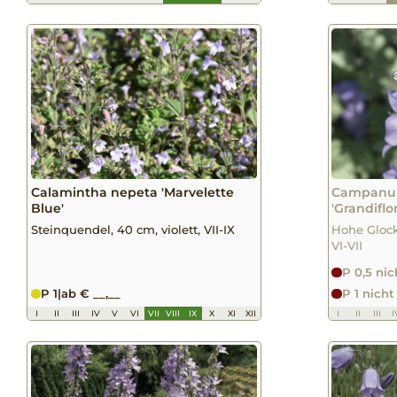
Calamintha nepeta 'Marvelette
Campanula
Blue'
'Grandiflo
Steinquendel, 40 cm, violett, VII-IX
Hohe Glock
VI-VII
P 0,5 nic
P 1
|
ab € __,__
P 1 nicht
I
II
III
IV
V
VI
VII
VIII
IX
X
XI
XII
I
II
III
I