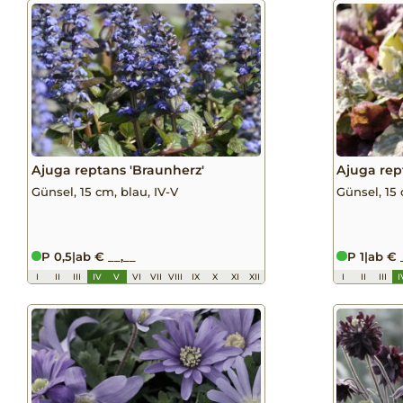
Ajuga reptans 'Braunherz'
Ajuga rep
Günsel, 15 cm, blau, IV-V
Günsel, 15 
P 0,5
|
ab € __,__
P 1
|
ab € 
I
II
III
IV
V
VI
VII
VIII
IX
X
XI
XII
I
II
III
I