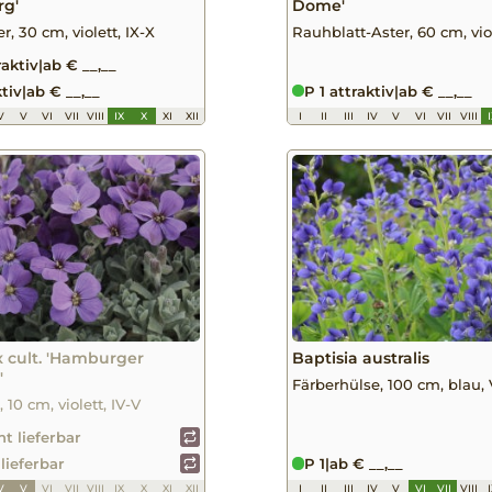
rg'
Dome'
r, 30 cm, violett, IX-X
Rauhblatt-Aster, 60 cm, viol
raktiv
|
ab € __,__
ktiv
|
ab € __,__
P 1 attraktiv
|
ab € __,__
V
V
VI
VII
VIII
IX
X
XI
XII
I
II
III
IV
V
VI
VII
VIII
x cult. 'Hamburger
Baptisia australis
'
Färberhülse, 100 cm, blau, V
 10 cm, violett, IV-V
ht lieferbar
 lieferbar
P 1
|
ab € __,__
V
V
VI
VII
VIII
IX
X
XI
XII
I
II
III
IV
V
VI
VII
VIII