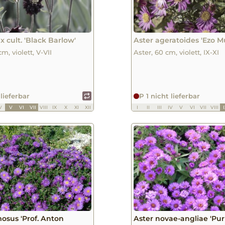
x cult. 'Black Barlow'
Aster ageratoides 'Ezo M
m, violett, V-VII
Aster, 60 cm, violett, IX-XI
 lieferbar
P 1 nicht lieferbar
V
V
VI
VII
VIII
IX
X
XI
XII
I
II
III
IV
V
VI
VII
VIII
osus 'Prof. Anton
Aster novae-angliae 'Pur