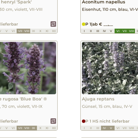
henryi 'Spark'
Aconitum napellus
0 cm, violett, VII-VIII
Eisenhut, 110 cm, blau, VI-VI
 lieferbar
P 1
|
ab € __,__
V
V
VI
VII
VIII
IX
X
XI
XII
I
II
III
IV
V
VI
VII
VIII
 rugosa 'Blue Boa' ®
Ajuga reptans
 70 cm, violett, VII-IX
Günsel, 15 cm, blau, IV-V
 lieferbar
P 1 HS nicht lieferbar
V
V
VI
VII
VIII
IX
X
XI
XII
I
II
III
IV
V
VI
VII
VIII