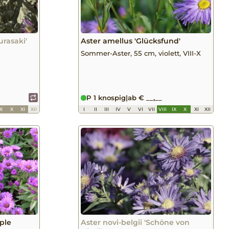
urasaki'
Aster amellus 'Glücksfund'
Sommer-Aster, 55 cm, violett, VIII-X
P 1 knospig
|
ab € __,__
IX
X
XI
XII
I
II
III
IV
V
VI
VII
VIII
IX
X
XI
XII
ple
Aster novi-belgii 'Schöne von