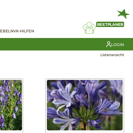
NEU
BEETPLANER
IEBELN
VK-HILFEN
LOGIN
Listenansicht