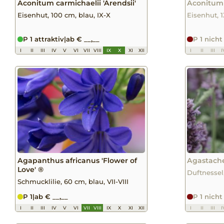
Aconitum carmichaelii 'Arendsii'
Aconitum 
Eisenhut, 100 cm, blau, IX-X
Eisenhut, 13
P 1 attraktiv
|
ab € __,__
P 1 nicht
I
II
III
IV
V
VI
VII
VIII
IX
X
XI
XII
I
II
III
I
Agapanthus africanus 'Flower of
Agastache
Love' ®
Duftnessel,
Schmucklilie, 60 cm, blau, VII-VIII
P 1
|
ab € __,__
P 1 nicht
I
II
III
IV
V
VI
VII
VIII
IX
X
XI
XII
I
II
III
I