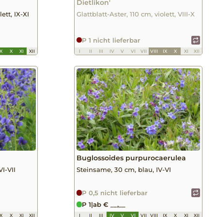
Dietlikon'
ett, IX-XI
Glattblatt-Aster, 110 cm, violett, VIII-X
P 1 nicht lieferbar
IX
X
XI
XII
I
II
III
IV
V
VI
VII
VIII
IX
X
XI
XII
Buglossoides purpurocaerulea
I-VII
Steinsame, 30 cm, blau, IV-VI
P 0,5 nicht lieferbar
P 1
|
ab € __,__
IX
X
XI
XII
I
II
III
IV
V
VI
VII
VIII
IX
X
XI
XII