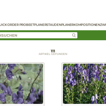
UICK ORDER PRO
BEETPLANER
STAUDENPLANER
KOMPOSITIONEN
ZW
111
ARTIKEL GEFUNDEN