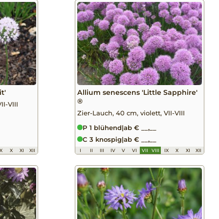
t'
Allium senescens 'Little Sapphire'
®
II-VIII
Zier-Lauch, 40 cm, violett, VII-VIII
P 1 blühend
|
ab € __,__
C 3 knospig
|
ab € __,__
IX
X
XI
XII
I
II
III
IV
V
VI
VII
VIII
IX
X
XI
XII