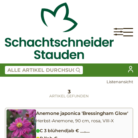
Listenansicht
3
ARTIKEL GEFUNDEN
Anemone japonica 'Bressingham Glow'
Herbst-Anemone, 90 cm, rosa, VIII-X
C 3 blühend
|
ab € __,__