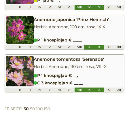
P 1
|
ab € __,__
I
II
III
IV
V
VI
VII
VIII
IX
X
XI
XII
Anemone japonica 'Prinz Heinrich'
Herbst-Anemone, 100 cm, rosa, IX-X
P 1 knospig
|
ab € __,__
I
II
III
IV
V
VI
VII
VIII
IX
X
XI
XII
Anemone tomentosa 'Serenade'
Herbst-Anemone, 110 cm, rosa, VIII-X
P 1 knospig
|
ab € __,__
C 3 knospig
|
ab € __,__
I
II
III
IV
V
VI
VII
VIII
IX
X
XI
XII
JE SEITE:
30
50
100
150