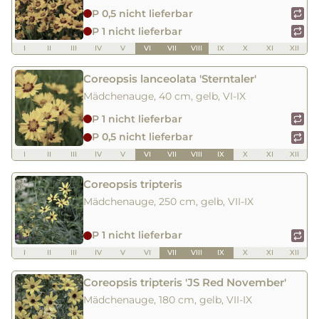
P 0,5 nicht lieferbar
P 1 nicht lieferbar
I
II
III
IV
V
VI
VII
VIII
IX
X
XI
XII
Coreopsis lanceolata 'Sterntaler'
Mädchenauge, 40 cm, gelb, VI-IX
P 1 nicht lieferbar
P 0,5 nicht lieferbar
I
II
III
IV
V
VI
VII
VIII
IX
X
XI
XII
Coreopsis tripteris
Mädchenauge, 250 cm, gelb, VII-IX
P 1 nicht lieferbar
I
II
III
IV
V
VI
VII
VIII
IX
X
XI
XII
Coreopsis tripteris 'JS Red November'
Mädchenauge, 180 cm, gelb, VII-IX