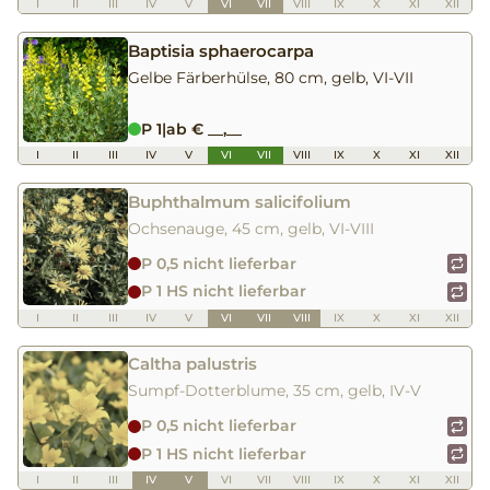
I
II
III
IV
V
VI
VII
VIII
IX
X
XI
XII
Baptisia sphaerocarpa
Gelbe Färberhülse, 80 cm, gelb, VI-VII
P 1
|
ab € __,__
I
II
III
IV
V
VI
VII
VIII
IX
X
XI
XII
Buphthalmum salicifolium
Ochsenauge, 45 cm, gelb, VI-VIII
P 0,5 nicht lieferbar
P 1 HS nicht lieferbar
I
II
III
IV
V
VI
VII
VIII
IX
X
XI
XII
Caltha palustris
Sumpf-Dotterblume, 35 cm, gelb, IV-V
P 0,5 nicht lieferbar
P 1 HS nicht lieferbar
I
II
III
IV
V
VI
VII
VIII
IX
X
XI
XII