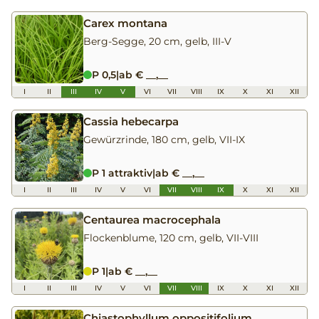
Carex montana
Berg-Segge, 20 cm, gelb, III-V
P 0,5
|
ab € __,__
I
II
III
IV
V
VI
VII
VIII
IX
X
XI
XII
Cassia hebecarpa
Gewürzrinde, 180 cm, gelb, VII-IX
P 1 attraktiv
|
ab € __,__
I
II
III
IV
V
VI
VII
VIII
IX
X
XI
XII
Centaurea macrocephala
Flockenblume, 120 cm, gelb, VII-VIII
P 1
|
ab € __,__
I
II
III
IV
V
VI
VII
VIII
IX
X
XI
XII
Chiastophyllum oppositifolium