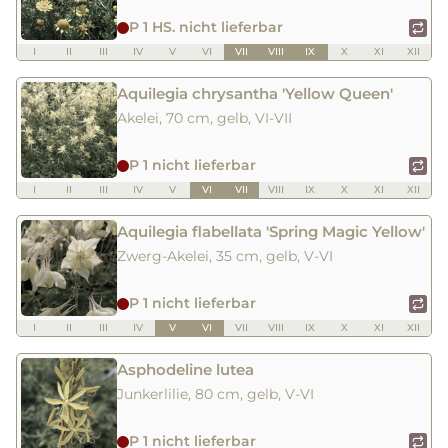
P 1 HS. nicht lieferbar
I
II
III
IV
V
VI
VII
VIII
IX
X
XI
XII
Aquilegia chrysantha 'Yellow Queen'
Akelei, 70 cm, gelb, VI-VII
P 1 nicht lieferbar
I
II
III
IV
V
VI
VII
VIII
IX
X
XI
XII
Aquilegia flabellata 'Spring Magic Yellow'
Zwerg-Akelei, 35 cm, gelb, V-VI
P 1 nicht lieferbar
I
II
III
IV
V
VI
VII
VIII
IX
X
XI
XII
Asphodeline lutea
Junkerlilie, 80 cm, gelb, V-VI
P 1 nicht lieferbar