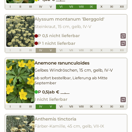
I
II
III
IV
V
VI
VII
VIII
IX
X
XI
XII
Alyssum montanum 'Berggold'
Steinkraut, 15 cm, gelb, IV-V
P 0,5 nicht lieferbar
P 1 nicht lieferbar
I
II
III
IV
V
VI
VII
VIII
IX
X
XI
XII
Anemone ranunculoides
Gelbes Windröschen, 15 cm, gelb, IV-V
ab sofort bestellbar, Lieferung ab Mitte
September
P 0,5
|
ab € __,__
I nicht lieferbar
I
II
III
IV
V
VI
VII
VIII
IX
X
XI
XII
Anthemis tinctoria
Färber-Kamille, 45 cm, gelb, VII-IX