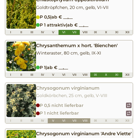
Goldtröpfchen, 20 cm, gelb, VI-VII
P 0,5
|
ab € __,__
P 1 attraktiv
|
ab € __,__
I
II
III
IV
V
VI
VII
VIII
IX
X
XI
XII
Chrysanthemum x hort. 'Bienchen'
Winteraster, 80 cm, gelb, IX-XI
P 1
|
ab € __,__
I
II
III
IV
V
VI
VII
VIII
IX
X
XI
XII
Chrysogonum virginianum
Goldkörbchen, 25 cm, gelb, V-VIII
P 0,5 nicht lieferbar
P 1 nicht lieferbar
I
II
III
IV
V
VI
VII
VIII
IX
X
XI
XII
Chrysogonum virginianum 'Andre Viette'