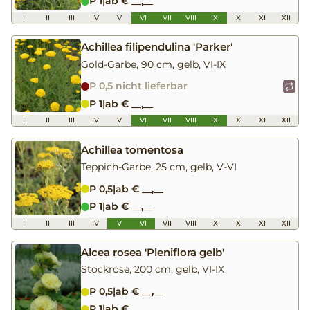
P 1
|
ab € __,__
I
II
III
IV
V
VI
VII
VIII
IX
X
XI
XII
Achillea filipendulina 'Parker'
Gold-Garbe, 90 cm, gelb, VI-IX
P 0,5 nicht lieferbar
P 1
|
ab € __,__
I
II
III
IV
V
VI
VII
VIII
IX
X
XI
XII
Achillea tomentosa
Teppich-Garbe, 25 cm, gelb, V-VI
P 0,5
|
ab € __,__
P 1
|
ab € __,__
I
II
III
IV
V
VI
VII
VIII
IX
X
XI
XII
Alcea rosea 'Pleniflora gelb'
Stockrose, 200 cm, gelb, VI-IX
P 0,5
|
ab € __,__
P 1
|
ab € __,__