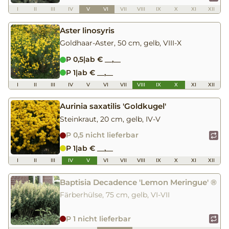
I
II
III
IV
V
VI
VII
VIII
IX
X
XI
XII
Aster linosyris
Goldhaar-Aster, 50 cm, gelb, VIII-X
P 0,5
|
ab € __,__
P 1
|
ab € __,__
I
II
III
IV
V
VI
VII
VIII
IX
X
XI
XII
Aurinia saxatilis 'Goldkugel'
Steinkraut, 20 cm, gelb, IV-V
P 0,5 nicht lieferbar
P 1
|
ab € __,__
I
II
III
IV
V
VI
VII
VIII
IX
X
XI
XII
Baptisia Decadence 'Lemon Meringue' ®
Färberhülse, 75 cm, gelb, VI-VII
P 1 nicht lieferbar