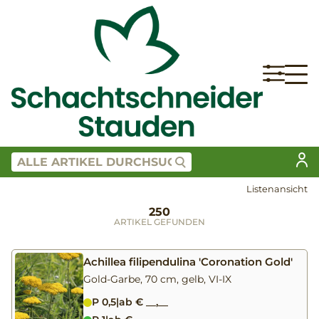
Listenansicht
250
ARTIKEL GEFUNDEN
Achillea filipendulina 'Coronation Gold'
Gold-Garbe, 70 cm, gelb, VI-IX
P 0,5
|
ab € __,__