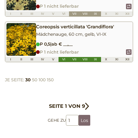
P 1 nicht lieferbar
I
II
III
IV
V
VI
VII
VIII
IX
X
XI
XII
Coreopsis verticillata 'Grandiflora'
Mädchenauge, 60 cm, gelb, VI-IX
P 0,5
|
ab € __,__
P 1 nicht lieferbar
I
II
III
IV
V
VI
VII
VIII
IX
X
XI
XII
JE SEITE:
30
50
100
150
SEITE 1 VON 9
Los
GEHE ZU