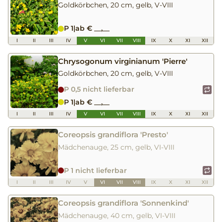
Goldkörbchen, 20 cm, gelb, V-VIII
P 1
|
ab € __,__
I
II
III
IV
V
VI
VII
VIII
IX
X
XI
XII
Chrysogonum virginianum 'Pierre'
Goldkörbchen, 20 cm, gelb, V-VIII
P 0,5 nicht lieferbar
P 1
|
ab € __,__
I
II
III
IV
V
VI
VII
VIII
IX
X
XI
XII
Coreopsis grandiflora 'Presto'
Mädchenauge, 25 cm, gelb, VI-VIII
P 1 nicht lieferbar
I
II
III
IV
V
VI
VII
VIII
IX
X
XI
XII
Coreopsis grandiflora 'Sonnenkind'
Mädchenauge, 40 cm, gelb, VI-VIII