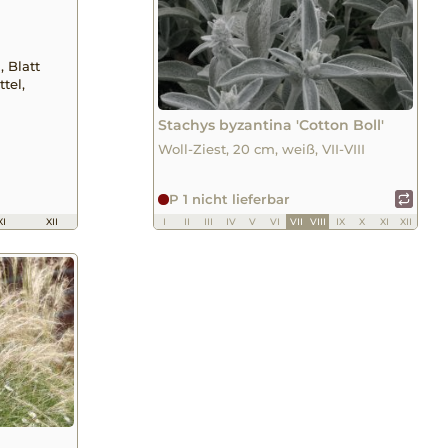
, Blatt
tel,
Stachys byzantina 'Cotton Boll'
Woll-Ziest, 20 cm, weiß, VII-VIII
P 1 nicht lieferbar
XI
XII
I
II
III
IV
V
VI
VII
VIII
IX
X
XI
XII