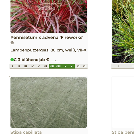
Pennisetum x advena 'Fireworks'
®
Lampenputzergras, 80 cm, weiß, VII-X
C 3 blühend
|
ab € __,__
I
II
III
IV
V
VI
VII
VIII
IX
X
XI
XII
I
I
Stipa capillata
Stipa pen