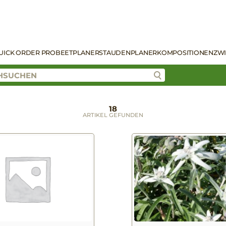
UICK ORDER PRO
BEETPLANER
STAUDENPLANER
KOMPOSITIONEN
ZW
18
ARTIKEL GEFUNDEN