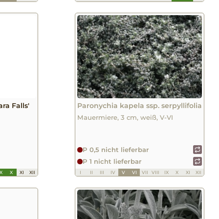
a Falls'
Paronychia kapela ssp. serpyllifolia
Mauermiere, 3 cm, weiß, V-VI
P 0,5 nicht lieferbar
P 1 nicht lieferbar
IX
X
XI
XII
I
II
III
IV
V
VI
VII
VIII
IX
X
XI
XII