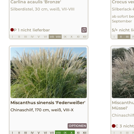
Carlina acaulis 'Bronze'
Crocus ver
Silberdistel, 30 cm, weiß, VII-VIII
Silberlack-
ab sofort be
September
P 1 nicht lieferbar
5/+ nicht l
I
II
III
IV
V
VI
VII
VIII
IX
X
XI
XII
I
II
III
I
Miscanthus sinensis 'Federweißer'
Miscanthu
Müssel'
Chinaschilf, 170 cm, weiß, VIII-X
Chinaschilf
C 3 nicht
OPTIONEN
I
II
III
IV
V
VI
VII
VIII
IX
X
XI
XII
I
II
III
I