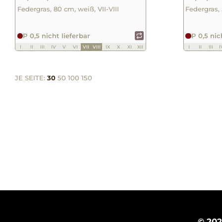
Federgras, 80 cm, weiß, VII-VIII
Federgras, 
P 0,5 nicht lieferbar
P 0,5 nic
I
II
III
IV
V
VI
VII
VIII
IX
X
XI
XII
I
II
III
I
JE SEITE:
30
50
100
150
© 20