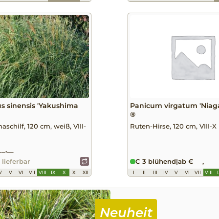
s sinensis 'Yakushima
Panicum virgatum 'Niagar
®
schilf, 120 cm, weiß, VIII-
Ruten-Hirse, 120 cm, VIII-X
__,__
 lieferbar
C 3 blühend
|
ab € __,__
V
V
VI
VII
VIII
IX
X
XI
XII
I
II
III
IV
V
VI
VII
VIII