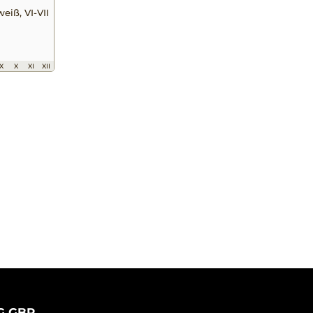
eiß, VI-VII
IX
X
XI
XII
G GBR