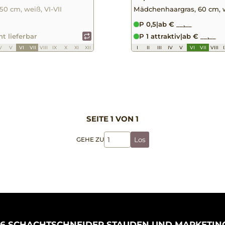
50 cm, weiß, VI-VII
Mädchenhaargras, 60 cm, w
P 0,5
|
ab € __,__
ht lieferbar
P 1 attraktiv
|
ab € __,__
V
V
VI
VII
VIII
IX
X
XI
XII
I
II
III
IV
V
VI
VII
VIII
SEITE 1 VON 1
GEHE ZU
Los
26 SCHACHTSCHNEIDER STAUDEN UND MARKETIN