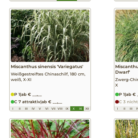
Miscanthus sinensis 'Variegatus'
Miscanthu
Dwarf'
Weißgestreiftes Chinaschilf, 180 cm,
weiß, X-XI
Zwerg-China
X
P 1
|
ab € __,__
P 1
|
ab € 
C 7 attraktiv
|
ab € __,__
C 3 nicht
I
II
III
IV
V
VI
VII
VIII
IX
X
XI
XII
I
II
III
I