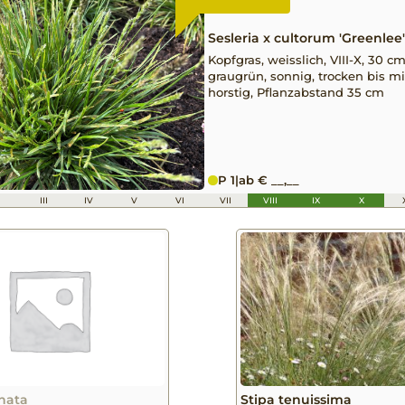
Sesleria x cultorum 'Greenlee'
Kopfgras, weisslich, VIII-X, 30 cm
graugrün, sonnig, trocken bis mit
horstig, Pflanzabstand 35 cm
P 1
|
ab € __,__
I
III
IV
V
VI
VII
VIII
IX
X
nata
Stipa tenuissima