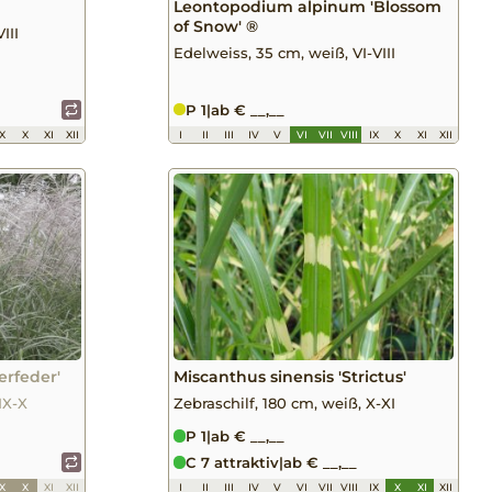
Leontopodium alpinum 'Blossom
of Snow' ®
III
Edelweiss, 35 cm, weiß, VI-VIII
P 1
|
ab € __,__
IX
X
XI
XII
I
II
III
IV
V
VI
VII
VIII
IX
X
XI
XII
erfeder'
Miscanthus sinensis 'Strictus'
IX-X
Zebraschilf, 180 cm, weiß, X-XI
P 1
|
ab € __,__
C 7 attraktiv
|
ab € __,__
IX
X
XI
XII
I
II
III
IV
V
VI
VII
VIII
IX
X
XI
XII