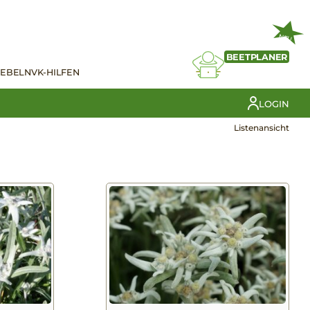
NEU
BEETPLANER
IEBELN
VK-HILFEN
LOGIN
Listenansicht