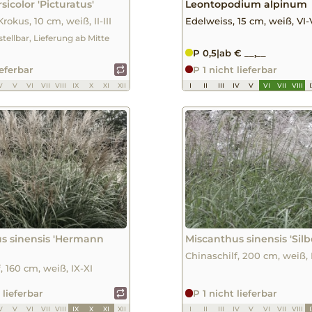
sicolor 'Picturatus'
Leontopodium alpinum
Krokus, 10 cm, weiß, II-III
Edelweiss, 15 cm, weiß, VI-V
stellbar, Lieferung ab Mitte
P 0,5
|
ab € __,__
ieferbar
P 1 nicht lieferbar
V
V
VI
VII
VIII
IX
X
XI
XII
I
II
III
IV
V
VI
VII
VIII
s sinensis 'Hermann
Miscanthus sinensis 'Silb
Chinaschilf, 200 cm, weiß, 
, 160 cm, weiß, IX-XI
 lieferbar
P 1 nicht lieferbar
V
V
VI
VII
VIII
IX
X
XI
XII
I
II
III
IV
V
VI
VII
VIII