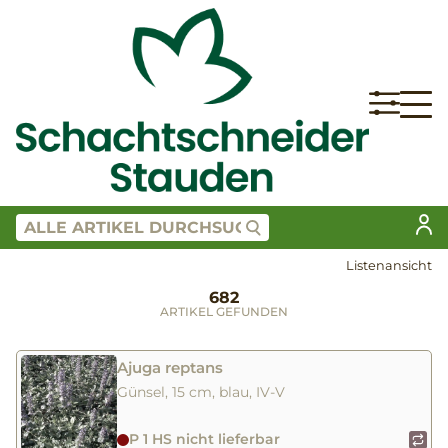
Listenansicht
682
ARTIKEL GEFUNDEN
Ajuga reptans
Günsel, 15 cm, blau, IV-V
P 1 HS nicht lieferbar