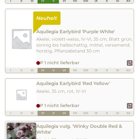
I
II
III
IV
V
VI
VII
VIII
IX
X
XI
XII
Aquilegia Earlybird 'Purple White'
Akelei, violett-weiss, IV-VI, 35 cm, Blatt grün,
sonnig bis halbschattig, mittel, versamend;
horstig, Pflanzabstand 30 cm
P 1 nicht lieferbar
I
II
III
IV
V
VI
VII
VIII
IX
X
XI
XII
Aquilegia Earlybird 'Red Yellow'
Akelei, 35 cm, rot, IV-VI
P 1 nicht lieferbar
I
II
III
IV
V
VI
VII
VIII
IX
X
XI
XII
Aquilegia vulg. 'Winky Double Red &
White'