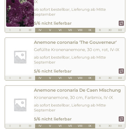
IX
ab sofort bestellbar, Lieferung ab Mitte
September
5/6 nicht lieferbar
I
II
III
IV
V
VI
VII
VIII
IX
X
XI
XII
Anemone coronaria 'The Gouverneur'
Gefüllte Kronenanemone, 30 cm, rot, IV-IX
ab sofort bestellbar, Lieferung ab Mitte
September
5/6 nicht lieferbar
I
II
III
IV
V
VI
VII
VIII
IX
X
XI
XII
Anemone coronaria De Caen Mischung
Kronenanemone, 30 cm, Farbmix, IV-IX
ab sofort bestellbar, Lieferung ab Mitte
September
5/6 nicht lieferbar
I
II
III
IV
V
VI
VII
VIII
IX
X
XI
XII