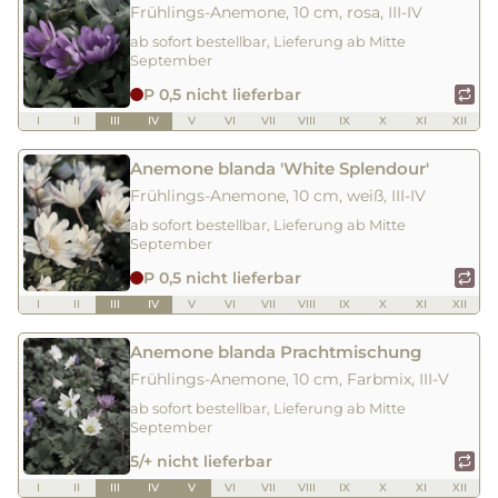
Frühlings-Anemone, 10 cm, rosa, III-IV
ab sofort bestellbar, Lieferung ab Mitte
September
P 0,5 nicht lieferbar
I
II
III
IV
V
VI
VII
VIII
IX
X
XI
XII
Anemone blanda 'White Splendour'
Frühlings-Anemone, 10 cm, weiß, III-IV
ab sofort bestellbar, Lieferung ab Mitte
September
P 0,5 nicht lieferbar
I
II
III
IV
V
VI
VII
VIII
IX
X
XI
XII
Anemone blanda Prachtmischung
Frühlings-Anemone, 10 cm, Farbmix, III-V
ab sofort bestellbar, Lieferung ab Mitte
September
5/+ nicht lieferbar
I
II
III
IV
V
VI
VII
VIII
IX
X
XI
XII