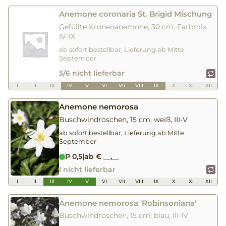
Anemone coronaria St. Brigid Mischung
Gefüllte Kronenanemone, 30 cm, Farbmix,
IV-IX
ab sofort bestellbar, Lieferung ab Mitte
September
5/6 nicht lieferbar
I
II
III
IV
V
VI
VII
VIII
IX
X
XI
XII
Anemone nemorosa
Buschwindröschen, 15 cm, weiß, III-V
ab sofort bestellbar, Lieferung ab Mitte
September
P 0,5
|
ab € __,__
I nicht lieferbar
I
II
III
IV
V
VI
VII
VIII
IX
X
XI
XII
Anemone nemorosa 'Robinsoniana'
Buschwindröschen, 15 cm, blau, III-IV