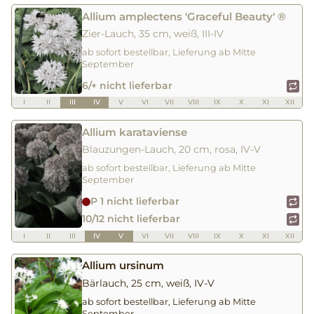
Allium amplectens 'Graceful Beauty' ®
Zier-Lauch, 35 cm, weiß, III-IV
ab sofort bestellbar, Lieferung ab Mitte
September
6/+ nicht lieferbar
I
II
III
IV
V
VI
VII
VIII
IX
X
XI
XII
Allium karataviense
Blauzungen-Lauch, 20 cm, rosa, IV-V
ab sofort bestellbar, Lieferung ab Mitte
September
P 1 nicht lieferbar
10/12 nicht lieferbar
I
II
III
IV
V
VI
VII
VIII
IX
X
XI
XII
Allium ursinum
Bärlauch, 25 cm, weiß, IV-V
ab sofort bestellbar, Lieferung ab Mitte
September