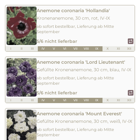
Anemone coronaria 'Hollandia'
Kronenanemone, 30 cm, rot, IV-IX
ab sofort bestellbar, Lieferung ab Mitte
September
5/6 nicht lieferbar
I
II
III
IV
V
VI
VII
VIII
IX
X
XI
XII
Anemone coronaria 'Lord Lieutenant'
Gefüllte Kronenanemone, 30 cm, blau, IV-IX
ab sofort bestellbar, Lieferung ab Mitte
September
5/6 nicht lieferbar
I
II
III
IV
V
VI
VII
VIII
IX
X
XI
XII
Anemone coronaria 'Mount Everest'
Gefüllte Kronenanemone, 30 cm, weiß, IV-IX
ab sofort bestellbar, Lieferung ab Mitte
September