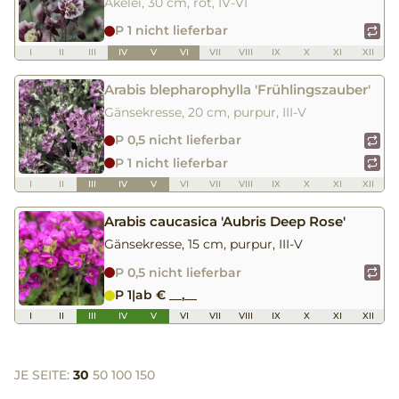
Akelei, 30 cm, rot, IV-VI
P 1 nicht lieferbar
I
II
III
IV
V
VI
VII
VIII
IX
X
XI
XII
Arabis blepharophylla 'Frühlingszauber'
Gänsekresse, 20 cm, purpur, III-V
P 0,5 nicht lieferbar
P 1 nicht lieferbar
I
II
III
IV
V
VI
VII
VIII
IX
X
XI
XII
Arabis caucasica 'Aubris Deep Rose'
Gänsekresse, 15 cm, purpur, III-V
P 0,5 nicht lieferbar
P 1
|
ab € __,__
I
II
III
IV
V
VI
VII
VIII
IX
X
XI
XII
JE SEITE:
30
50
100
150