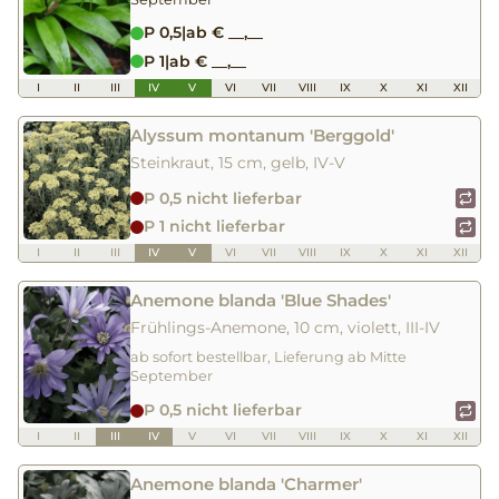
P 0,5
|
ab € __,__
P 1
|
ab € __,__
I
II
III
IV
V
VI
VII
VIII
IX
X
XI
XII
Alyssum montanum 'Berggold'
Steinkraut, 15 cm, gelb, IV-V
P 0,5 nicht lieferbar
P 1 nicht lieferbar
I
II
III
IV
V
VI
VII
VIII
IX
X
XI
XII
Anemone blanda 'Blue Shades'
Frühlings-Anemone, 10 cm, violett, III-IV
ab sofort bestellbar, Lieferung ab Mitte
September
P 0,5 nicht lieferbar
I
II
III
IV
V
VI
VII
VIII
IX
X
XI
XII
Anemone blanda 'Charmer'