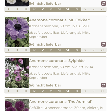
5/6 nicht lieferbar
I
II
III
IV
V
VI
VII
VIII
IX
X
XI
XII
Anemone coronaria 'Mr. Fokker'
Kronenanemone, 30 cm, blau, IV-IX
ab sofort bestellbar, Lieferung ab Mitte
September
5/6 nicht lieferbar
I
II
III
IV
V
VI
VII
VIII
IX
X
XI
XII
Anemone coronaria 'Sylphide'
Kronenanemone, 30 cm, violett, IV-IX
ab sofort bestellbar, Lieferung ab Mitte
September
5/6 nicht lieferbar
I
II
III
IV
V
VI
VII
VIII
IX
X
XI
XII
Anemone coronaria 'The Admiral'
Gefüllte Kronenanemone, 30 cm, violett, IV-