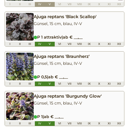
I
II
III
IV
V
VI
VII
VIII
IX
X
XI
XII
Ajuga reptans 'Black Scallop'
Günsel, 15 cm, blau, IV-V
P 1 attraktiv
|
ab € __,__
I
II
III
IV
V
VI
VII
VIII
IX
X
XI
XII
Ajuga reptans 'Braunherz'
Günsel, 15 cm, blau, IV-V
P 0,5
|
ab € __,__
I
II
III
IV
V
VI
VII
VIII
IX
X
XI
XII
Ajuga reptans 'Burgundy Glow'
Günsel, 15 cm, blau, IV-V
P 1
|
ab € __,__
I
II
III
IV
V
VI
VII
VIII
IX
X
XI
XII