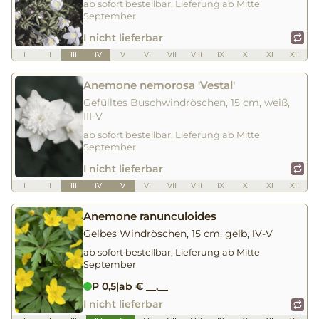
ab sofort bestellbar, Lieferung ab Mitte
September
I nicht lieferbar
I
II
III
IV
V
VI
VII
VIII
IX
X
XI
XII
Anemone nemorosa 'Vestal'
Gefülltes Buschwindröschen, 15 cm, weiß,
III-V
ab sofort bestellbar, Lieferung ab Mitte
September
I nicht lieferbar
I
II
III
IV
V
VI
VII
VIII
IX
X
XI
XII
Anemone ranunculoides
Gelbes Windröschen, 15 cm, gelb, IV-V
ab sofort bestellbar, Lieferung ab Mitte
September
P 0,5
|
ab € __,__
I nicht lieferbar