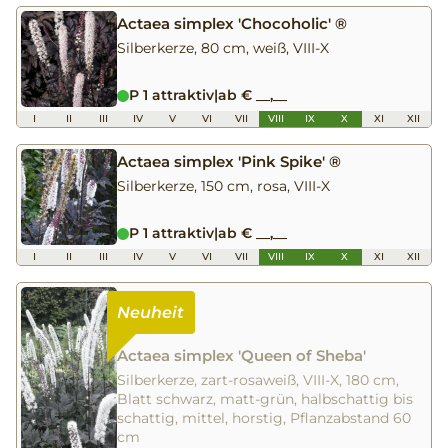
Actaea simplex 'Chocoholic' ®
Silberkerze, 80 cm, weiß, VIII-X
P 1 attraktiv
|
ab € __,__
I
II
III
IV
V
VI
VII
VIII
IX
X
XI
XII
Actaea simplex 'Pink Spike' ®
Silberkerze, 150 cm, rosa, VIII-X
P 1 attraktiv
|
ab € __,__
I
II
III
IV
V
VI
VII
VIII
IX
X
XI
XII
Actaea simplex 'Queen of Sheba'
Silberkerze, zart-rosaweiß, VIII-X, 180 cm,
Blatt schwarz, matt-grün, halbschattig bis
schattig, mittel, horstig, Pflanzabstand 60
cm