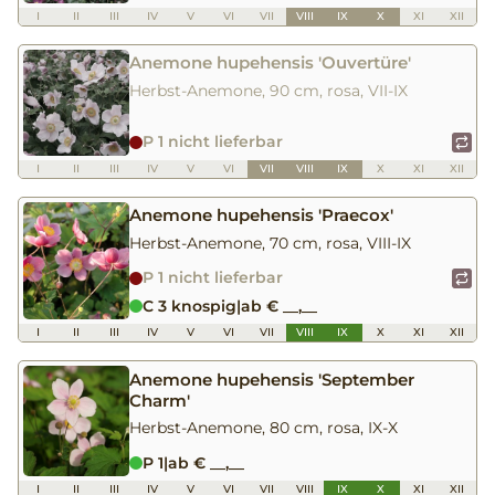
I
II
III
IV
V
VI
VII
VIII
IX
X
XI
XII
Anemone hupehensis 'Ouvertüre'
Herbst-Anemone, 90 cm, rosa, VII-IX
P 1 nicht lieferbar
I
II
III
IV
V
VI
VII
VIII
IX
X
XI
XII
Anemone hupehensis 'Praecox'
Herbst-Anemone, 70 cm, rosa, VIII-IX
P 1 nicht lieferbar
C 3 knospig
|
ab € __,__
I
II
III
IV
V
VI
VII
VIII
IX
X
XI
XII
Anemone hupehensis 'September
Charm'
Herbst-Anemone, 80 cm, rosa, IX-X
P 1
|
ab € __,__
I
II
III
IV
V
VI
VII
VIII
IX
X
XI
XII