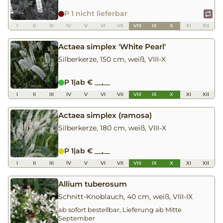
P 1 nicht lieferbar
I
II
III
IV
V
VI
VII
VIII
IX
X
XI
XII
Actaea simplex 'White Pearl'
Silberkerze, 150 cm, weiß, VIII-X
P 1
|
ab € __,__
I
II
III
IV
V
VI
VII
VIII
IX
X
XI
XII
Actaea simplex (ramosa)
Silberkerze, 180 cm, weiß, VIII-X
P 1
|
ab € __,__
I
II
III
IV
V
VI
VII
VIII
IX
X
XI
XII
Allium tuberosum
Schnitt-Knoblauch, 40 cm, weiß, VIII-IX
ab sofort bestellbar, Lieferung ab Mitte
September