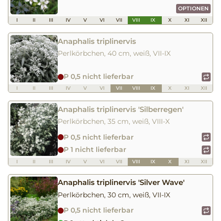
OPTIONEN
I
II
III
IV
V
VI
VII
VIII
IX
X
XI
XII
Anaphalis triplinervis
Perlkörbchen, 40 cm, weiß, VII-IX
P 0,5 nicht lieferbar
I
II
III
IV
V
VI
VII
VIII
IX
X
XI
XII
Anaphalis triplinervis 'Silberregen'
Perlkörbchen, 35 cm, weiß, VIII-X
P 0,5 nicht lieferbar
P 1 nicht lieferbar
I
II
III
IV
V
VI
VII
VIII
IX
X
XI
XII
Anaphalis triplinervis 'Silver Wave'
Perlkörbchen, 30 cm, weiß, VII-IX
P 0,5 nicht lieferbar