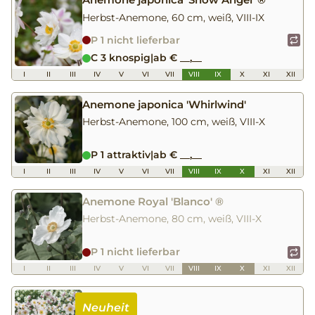
Herbst-Anemone, 60 cm, weiß, VIII-IX
P 1 nicht lieferbar
C 3 knospig
|
ab € __,__
I
II
III
IV
V
VI
VII
VIII
IX
X
XI
XII
Anemone japonica 'Whirlwind'
Herbst-Anemone, 100 cm, weiß, VIII-X
P 1 attraktiv
|
ab € __,__
I
II
III
IV
V
VI
VII
VIII
IX
X
XI
XII
Anemone Royal 'Blanco' ®
Herbst-Anemone, 80 cm, weiß, VIII-X
P 1 nicht lieferbar
I
II
III
IV
V
VI
VII
VIII
IX
X
XI
XII