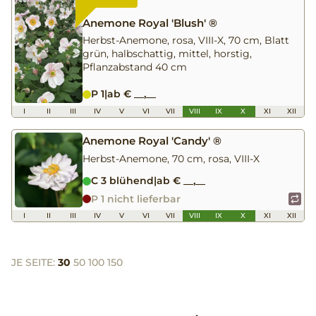
Anemone Royal 'Blush' ®
Herbst-Anemone, rosa, VIII-X, 70 cm, Blatt
grün, halbschattig, mittel, horstig,
Pflanzabstand 40 cm
P 1
|
ab € __,__
I
II
III
IV
V
VI
VII
VIII
IX
X
XI
XII
Anemone Royal 'Candy' ®
Herbst-Anemone, 70 cm, rosa, VIII-X
C 3 blühend
|
ab € __,__
P 1 nicht lieferbar
I
II
III
IV
V
VI
VII
VIII
IX
X
XI
XII
JE SEITE:
30
50
100
150