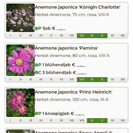
Anemone japonica 'Königin Charlotte'
Herbst-Anemone, 75 cm, rosa, VIII-X
P 1
|
ab € __,__
I
II
III
IV
V
VI
VII
VIII
IX
X
XI
XII
Anemone japonica 'Pamina'
Herbst-Anemone, 80 cm, rosa, VIII-X
P 1 blühend
|
ab € __,__
C 3 blühend
|
ab € __,__
I
II
III
IV
V
VI
VII
VIII
IX
X
XI
XII
Anemone japonica 'Prinz Heinrich'
Herbst-Anemone, 100 cm, rosa, IX-X
P 1 knospig
|
ab € __,__
I
II
III
IV
V
VI
VII
VIII
IX
X
XI
XII
Anemone japonica 'Snow Angel' ®