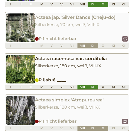
I
II
III
IV
V
VI
VII
VIII
IX
X
XI
XII
Actaea jap. 'Silver Dance (Cheju-do)'
Silberkerze, 70 cm, weiß, VIII-IX
P 1 nicht lieferbar
I
II
III
IV
V
VI
VII
VIII
IX
X
XI
XII
Actaea racemosa var. cordifolia
Silberkerze, 180 cm, weiß, VIII-IX
P 1
|
ab € __,__
I
II
III
IV
V
VI
VII
VIII
IX
X
XI
XII
Actaea simplex 'Atropurpurea'
Silberkerze, 180 cm, weiß, VIII-X
P 1 nicht lieferbar
I
II
III
IV
V
VI
VII
VIII
IX
X
XI
XII