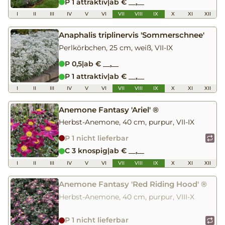
P 1 attraktiv
|
ab € __,__
I
II
III
IV
V
VI
VII
VIII
IX
X
XI
XII
Anaphalis triplinervis 'Sommerschnee'
Perlkörbchen, 25 cm, weiß, VII-IX
P 0,5
|
ab € __,__
P 1 attraktiv
|
ab € __,__
I
II
III
IV
V
VI
VII
VIII
IX
X
XI
XII
Anemone Fantasy 'Ariel' ®
Herbst-Anemone, 40 cm, purpur, VII-IX
P 1 nicht lieferbar
C 3 knospig
|
ab € __,__
I
II
III
IV
V
VI
VII
VIII
IX
X
XI
XII
Anemone Fantasy 'Red Riding Hood' ®
Herbst-Anemone, 40 cm, purpur, VIII-X
P 1 nicht lieferbar