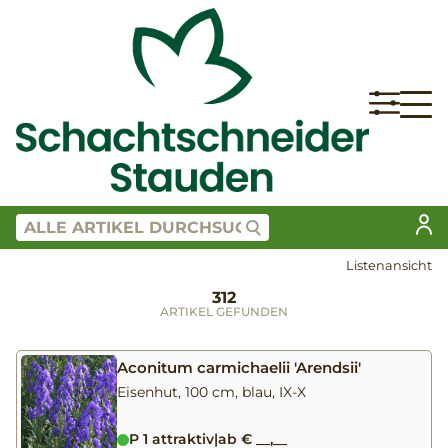
Listenansicht
312
ARTIKEL GEFUNDEN
Aconitum carmichaelii 'Arendsii'
Eisenhut, 100 cm, blau, IX-X
P 1 attraktiv
|
ab € __,__