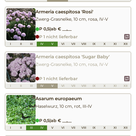
Armeria caespitosa 'Rosi'
Zwerg-Grasnelke, 10 cm, rosa, IV-V
P 0,5
|
ab € __,__
P 1 nicht lieferbar
I
II
III
IV
V
VI
VII
VIII
IX
X
XI
XII
Armeria caespitosa 'Sugar Baby'
Zwerg-Grasnelke, 10 cm, rosa, IV-V
P 1 nicht lieferbar
I
II
III
IV
V
VI
VII
VIII
IX
X
XI
XII
Asarum europaeum
Haselwurz, 10 cm, rot, III-IV
P 0,5
|
ab € __,__
I
II
III
IV
V
VI
VII
VIII
IX
X
XI
XII