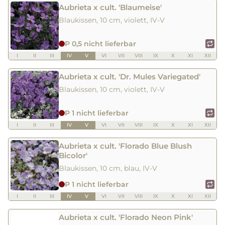
Aubrieta x cult. 'Blaumeise'
Blaukissen, 10 cm, violett, IV-V
P 0,5 nicht lieferbar
I
II
III
IV
V
VI
VII
VIII
IX
X
XI
XII
Aubrieta x cult. 'Dr. Mules Variegated'
Blaukissen, 10 cm, violett, IV-V
P 1 nicht lieferbar
I
II
III
IV
V
VI
VII
VIII
IX
X
XI
XII
Aubrieta x cult. 'Florado Blue Blush
Bicolor'
Blaukissen, 10 cm, blau, IV-V
P 1 nicht lieferbar
I
II
III
IV
V
VI
VII
VIII
IX
X
XI
XII
Aubrieta x cult. 'Florado Neon Pink'