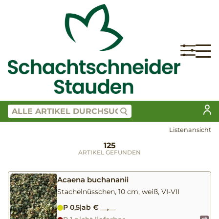
Listenansicht
125
ARTIKEL GEFUNDEN
Acaena buchananii
Stachelnüsschen, 10 cm, weiß, VI-VII
P 0,5
|
ab € __,__