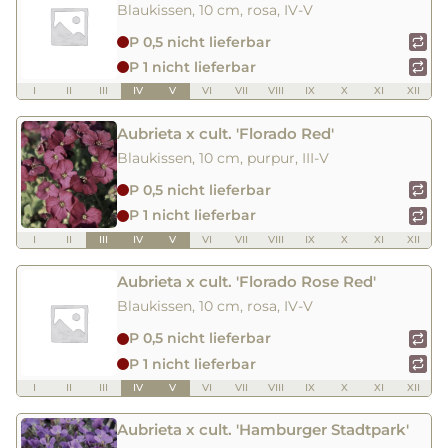
Blaukissen, 10 cm, rosa, IV-V
P 0,5 nicht lieferbar
P 1 nicht lieferbar
I
II
III
IV
V
VI
VII
VIII
IX
X
XI
XII
Aubrieta x cult. 'Florado Red'
Blaukissen, 10 cm, purpur, III-V
P 0,5 nicht lieferbar
P 1 nicht lieferbar
I
II
III
IV
V
VI
VII
VIII
IX
X
XI
XII
Aubrieta x cult. 'Florado Rose Red'
Blaukissen, 10 cm, rosa, IV-V
P 0,5 nicht lieferbar
P 1 nicht lieferbar
I
II
III
IV
V
VI
VII
VIII
IX
X
XI
XII
Aubrieta x cult. 'Hamburger Stadtpark'