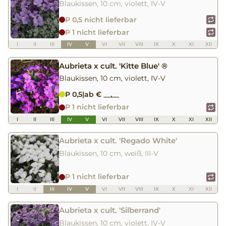
Blaukissen, 10 cm, violett, IV-V
P 0,5 nicht lieferbar
P 1 nicht lieferbar
I
II
III
IV
V
VI
VII
VIII
IX
X
XI
XII
Aubrieta x cult. 'Kitte Blue' ®
Blaukissen, 10 cm, violett, IV-V
P 0,5
|
ab € __,__
P 1 nicht lieferbar
I
II
III
IV
V
VI
VII
VIII
IX
X
XI
XII
Aubrieta x cult. 'Regado White'
Blaukissen, 10 cm, weiß, III-V
P 1 nicht lieferbar
I
II
III
IV
V
VI
VII
VIII
IX
X
XI
XII
Aubrieta x cult. 'Silberrand'
Blaukissen, 10 cm, violett, IV-V