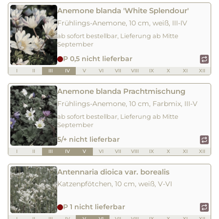
Anemone blanda 'White Splendour'
Frühlings-Anemone, 10 cm, weiß, III-IV
ab sofort bestellbar, Lieferung ab Mitte
September
P 0,5 nicht lieferbar
I
II
III
IV
V
VI
VII
VIII
IX
X
XI
XII
Anemone blanda Prachtmischung
Frühlings-Anemone, 10 cm, Farbmix, III-V
ab sofort bestellbar, Lieferung ab Mitte
September
5/+ nicht lieferbar
I
II
III
IV
V
VI
VII
VIII
IX
X
XI
XII
Antennaria dioica var. borealis
Katzenpfötchen, 10 cm, weiß, V-VI
P 1 nicht lieferbar
I
II
III
IV
V
VI
VII
VIII
IX
X
XI
XII