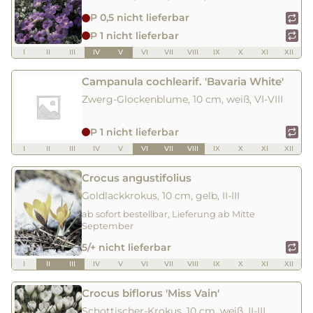
P 0,5 nicht lieferbar
P 1 nicht lieferbar
I
II
III
IV
V
VI
VII
VIII
IX
X
XI
XII
Campanula cochlearif. 'Bavaria White'
Zwerg-Glockenblume, 10 cm, weiß, VI-VIII
P 1 nicht lieferbar
I
II
III
IV
V
VI
VII
VIII
IX
X
XI
XII
Crocus angustifolius
Goldlackkrokus, 10 cm, gelb, II-III
ab sofort bestellbar, Lieferung ab Mitte
September
5/+ nicht lieferbar
I
II
III
IV
V
VI
VII
VIII
IX
X
XI
XII
Crocus biflorus 'Miss Vain'
Schottischer-Krokus, 10 cm, weiß, II-III