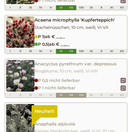
P 1 nicht lieferbar
I
II
III
IV
V
VI
VII
VIII
IX
X
XI
XII
Acaena microphylla 'Kupferteppich'
Stachelnüsschen, 10 cm, weiß, VI-VII
P 1
|
ab € __,__
P 0,5
|
ab € __,__
I
II
III
IV
V
VI
VII
VIII
IX
X
XI
XII
Anacyclus pyrethrum var. depressus
Ringblume, 10 cm, weiß, VI-VIII
P 0,5 nicht lieferbar
P 1 nicht lieferbar
I
II
III
IV
V
VI
VII
VIII
IX
X
XI
XII
Anaphalis alpicola
Kleines Perlkörbchen, weiß, V-VI, 10 cm,