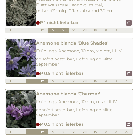
Blatt weissgrau, sonnig, mittel,
polsterförmig, Pflanzabstand 30 cm
P 1 nicht lieferbar
I
II
III
IV
V
VI
VII
VIII
IX
X
XI
XII
Anemone blanda 'Blue Shades'
Frühlings-Anemone, 10 cm, violett, III-IV
ab sofort bestellbar, Lieferung ab Mitte
September
P 0,5 nicht lieferbar
I
II
III
IV
V
VI
VII
VIII
IX
X
XI
XII
Anemone blanda 'Charmer'
Frühlings-Anemone, 10 cm, rosa, III-IV
ab sofort bestellbar, Lieferung ab Mitte
September
P 0,5 nicht lieferbar
I
II
III
IV
V
VI
VII
VIII
IX
X
XI
XII