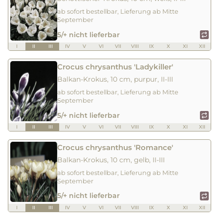
ab sofort bestellbar, Lieferung ab Mitte
September
5/+ nicht lieferbar
I
II
III
IV
V
VI
VII
VIII
IX
X
XI
XII
Crocus chrysanthus 'Ladykiller'
Balkan-Krokus, 10 cm, purpur, II-III
ab sofort bestellbar, Lieferung ab Mitte
September
5/+ nicht lieferbar
I
II
III
IV
V
VI
VII
VIII
IX
X
XI
XII
Crocus chrysanthus 'Romance'
Balkan-Krokus, 10 cm, gelb, II-III
ab sofort bestellbar, Lieferung ab Mitte
September
5/+ nicht lieferbar
I
II
III
IV
V
VI
VII
VIII
IX
X
XI
XII