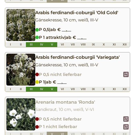
Arabis ferdinandi-coburgii 'Old Gold'
Gänsekresse, 10 cm, weiß, III-V
P 0,5
|
ab € __,__
P 1 attraktiv
|
ab € __,__
I
II
III
IV
V
VI
VII
VIII
IX
X
XI
XII
Arabis ferdinandi-coburgii 'Variegata'
Gänsekresse, 10 cm, weiß, III-V
P 0,5 nicht lieferbar
P 1
|
ab € __,__
I
II
III
IV
V
VI
VII
VIII
IX
X
XI
XII
Arenaria montana 'Ronda'
Sandkraut, 10 cm, weiß, V-VI
P 0,5 nicht lieferbar
P 1 nicht lieferbar
I
II
III
IV
V
VI
VII
VIII
IX
X
XI
XII