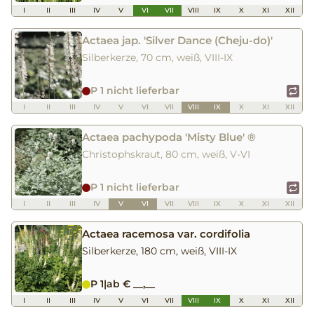
I
II
III
IV
V
VI
VII
VIII
IX
X
XI
XII
Actaea jap. 'Silver Dance (Cheju-do)'
Silberkerze, 70 cm, weiß, VIII-IX
P 1 nicht lieferbar
I
II
III
IV
V
VI
VII
VIII
IX
X
XI
XII
Actaea pachypoda 'Misty Blue' ®
Christophskraut, 80 cm, weiß, V-VI
P 1 nicht lieferbar
I
II
III
IV
V
VI
VII
VIII
IX
X
XI
XII
Actaea racemosa var. cordifolia
Silberkerze, 180 cm, weiß, VIII-IX
P 1
|
ab € __,__
I
II
III
IV
V
VI
VII
VIII
IX
X
XI
XII