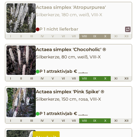
Actaea simplex 'Atropurpurea'
Silberkerze, 180 cm, weiß, VIII-X
P 1 nicht lieferbar
I
II
III
IV
V
VI
VII
VIII
IX
X
XI
XII
Actaea simplex 'Chocoholic' ®
Silberkerze, 80 cm, weiß, VIII-X
P 1 attraktiv
|
ab € __,__
I
II
III
IV
V
VI
VII
VIII
IX
X
XI
XII
Actaea simplex 'Pink Spike' ®
Silberkerze, 150 cm, rosa, VIII-X
P 1 attraktiv
|
ab € __,__
I
II
III
IV
V
VI
VII
VIII
IX
X
XI
XII