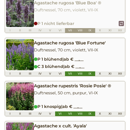
Agastache rugosa 'Blue Boa' ®
Duftnessel, 70 cm, violett, VII-IX
P 1 nicht lieferbar
I
II
III
IV
V
VI
VII
VIII
IX
X
XI
XII
Agastache rugosa 'Blue Fortune'
Duftnessel, 70 cm, violett, VII-IX
P 1 blühend
|
ab € __,__
C 3 blühend
|
ab € __,__
I
II
III
IV
V
VI
VII
VIII
IX
X
XI
XII
Agastache rupestris 'Rosie Posie' ®
Duftnessel, 50 cm, purpur, VI-IX
P 1 knospig
|
ab € __,__
I
II
III
IV
V
VI
VII
VIII
IX
X
XI
XII
Agastache x cult. 'Ayala'