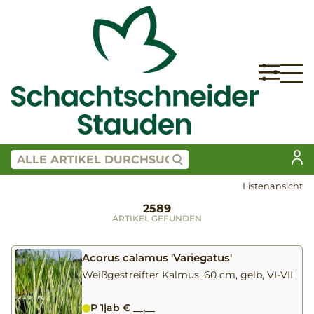
Listenansicht
2589
ARTIKEL GEFUNDEN
Acorus calamus 'Variegatus'
Weißgestreifter Kalmus, 60 cm, gelb, VI-VII
P 1
|
ab € __,__