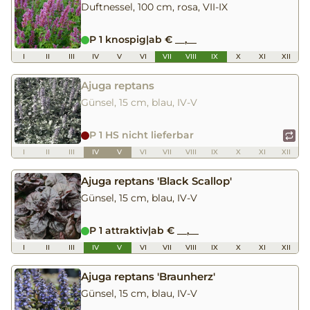
Duftnessel, 100 cm, rosa, VII-IX
P 1 knospig
|
ab € __,__
I
II
III
IV
V
VI
VII
VIII
IX
X
XI
XII
Ajuga reptans
Günsel, 15 cm, blau, IV-V
P 1 HS nicht lieferbar
I
II
III
IV
V
VI
VII
VIII
IX
X
XI
XII
Ajuga reptans 'Black Scallop'
Günsel, 15 cm, blau, IV-V
P 1 attraktiv
|
ab € __,__
I
II
III
IV
V
VI
VII
VIII
IX
X
XI
XII
Ajuga reptans 'Braunherz'
Günsel, 15 cm, blau, IV-V