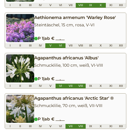
I
II
III
IV
V
VI
VII
VIII
IX
X
XI
XII
Aethionema armenum 'Warley Rose'
Steintäschel, 15 cm, rosa, V-VI
P 1
|
ab € __,__
I
II
III
IV
V
VI
VII
VIII
IX
X
XI
XII
Agapanthus africanus 'Albus'
Schmucklilie, 100 cm, weiß, VI-VIII
P 1
|
ab € __,__
I
II
III
IV
V
VI
VII
VIII
IX
X
XI
XII
Agapanthus africanus 'Arctic Star' ®
Schmucklilie, 70 cm, weiß, VII-VIII
P 1
|
ab € __,__
I
II
III
IV
V
VI
VII
VIII
IX
X
XI
XII