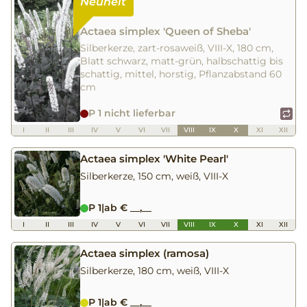
Actaea simplex 'Queen of Sheba'
Silberkerze, zart-rosaweiß, VIII-X, 180 cm,
Blatt schwarz, matt-grün, halbschattig bis
schattig, mittel, horstig, Pflanzabstand 60
cm
P 1 nicht lieferbar
I
II
III
IV
V
VI
VII
VIII
IX
X
XI
XII
Actaea simplex 'White Pearl'
Silberkerze, 150 cm, weiß, VIII-X
P 1
|
ab € __,__
I
II
III
IV
V
VI
VII
VIII
IX
X
XI
XII
Actaea simplex (ramosa)
Silberkerze, 180 cm, weiß, VIII-X
P 1
|
ab € __,__