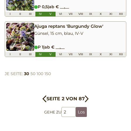
P 0,5
|
ab € __,__
I
II
III
IV
V
VI
VII
VIII
IX
X
XI
XII
Ajuga reptans 'Burgundy Glow'
Günsel, 15 cm, blau, IV-V
P 1
|
ab € __,__
I
II
III
IV
V
VI
VII
VIII
IX
X
XI
XII
JE SEITE:
30
50
100
150
SEITE 2 VON 87
Los
GEHE ZU