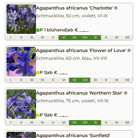
Agapanthus africanus 'Charlotte' ®
Schmucklilie, 50 cm, violett, VI-IX
P 1 blühend
|
ab € __,__
I
II
III
IV
V
VI
VII
VIII
IX
X
XI
XII
Agapanthus africanus 'Flower of Love' ®
Schmucklilie, 60 cm, blau, VII-VIII
P 1
|
ab € __,__
I
II
III
IV
V
VI
VII
VIII
IX
X
XI
XII
Agapanthus africanus 'Northern Star' ®
Schmucklilie, 75 cm, violett, VII-IX
P 1
|
ab € __,__
I
II
III
IV
V
VI
VII
VIII
IX
X
XI
XII
Agapanthus africanus 'Sunfield'