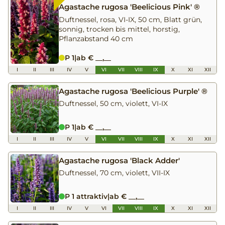
Agastache rugosa 'Beelicious Pink' ®
Duftnessel, rosa, VI-IX, 50 cm, Blatt grün,
sonnig, trocken bis mittel, horstig,
Pflanzabstand 40 cm
P 1
|
ab € __,__
I
II
III
IV
V
VI
VII
VIII
IX
X
XI
XII
Agastache rugosa 'Beelicious Purple' ®
Duftnessel, 50 cm, violett, VI-IX
P 1
|
ab € __,__
I
II
III
IV
V
VI
VII
VIII
IX
X
XI
XII
Agastache rugosa 'Black Adder'
Duftnessel, 70 cm, violett, VII-IX
P 1 attraktiv
|
ab € __,__
I
II
III
IV
V
VI
VII
VIII
IX
X
XI
XII