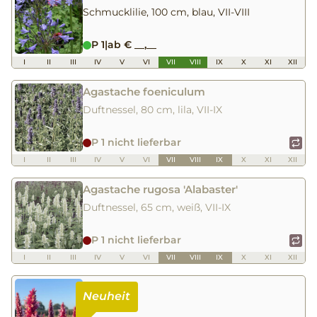
Schmucklilie, 100 cm, blau, VII-VIII
P 1
|
ab € __,__
I
II
III
IV
V
VI
VII
VIII
IX
X
XI
XII
Agastache foeniculum
Duftnessel, 80 cm, lila, VII-IX
P 1 nicht lieferbar
I
II
III
IV
V
VI
VII
VIII
IX
X
XI
XII
Agastache rugosa 'Alabaster'
Duftnessel, 65 cm, weiß, VII-IX
P 1 nicht lieferbar
I
II
III
IV
V
VI
VII
VIII
IX
X
XI
XII