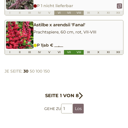
P 1 nicht lieferbar
I
II
III
IV
V
VI
VII
VIII
IX
X
XI
XII
Astilbe x arendsii 'Fanal'
Prachtspiere, 60 cm, rot, VII-VIII
P 1
|
ab € __,__
I
II
III
IV
V
VI
VII
VIII
IX
X
XI
XII
JE SEITE:
30
50
100
150
SEITE 1 VON 8
Los
GEHE ZU