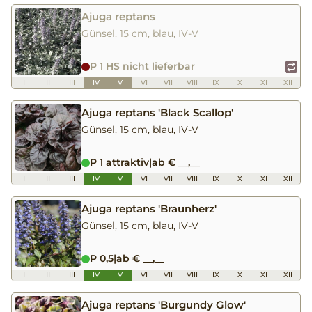
Ajuga reptans
Günsel, 15 cm, blau, IV-V
P 1 HS nicht lieferbar
I
II
III
IV
V
VI
VII
VIII
IX
X
XI
XII
Ajuga reptans 'Black Scallop'
Günsel, 15 cm, blau, IV-V
P 1 attraktiv
|
ab € __,__
I
II
III
IV
V
VI
VII
VIII
IX
X
XI
XII
Ajuga reptans 'Braunherz'
Günsel, 15 cm, blau, IV-V
P 0,5
|
ab € __,__
I
II
III
IV
V
VI
VII
VIII
IX
X
XI
XII
Ajuga reptans 'Burgundy Glow'