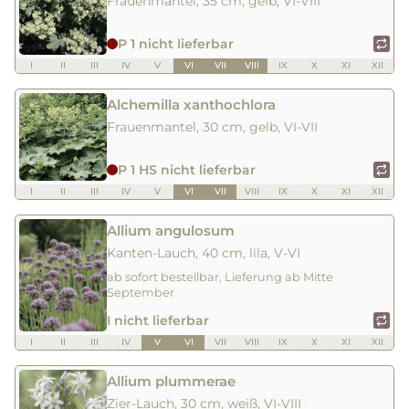
Frauenmantel, 35 cm, gelb, VI-VIII
P 1 nicht lieferbar
I
II
III
IV
V
VI
VII
VIII
IX
X
XI
XII
Alchemilla xanthochlora
Frauenmantel, 30 cm, gelb, VI-VII
P 1 HS nicht lieferbar
I
II
III
IV
V
VI
VII
VIII
IX
X
XI
XII
Allium angulosum
Kanten-Lauch, 40 cm, lila, V-VI
ab sofort bestellbar, Lieferung ab Mitte
September
I nicht lieferbar
I
II
III
IV
V
VI
VII
VIII
IX
X
XI
XII
Allium plummerae
Zier-Lauch, 30 cm, weiß, VI-VIII