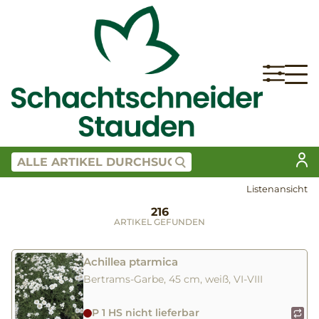
Listenansicht
216
ARTIKEL GEFUNDEN
Achillea ptarmica
Bertrams-Garbe, 45 cm, weiß, VI-VIII
P 1 HS nicht lieferbar