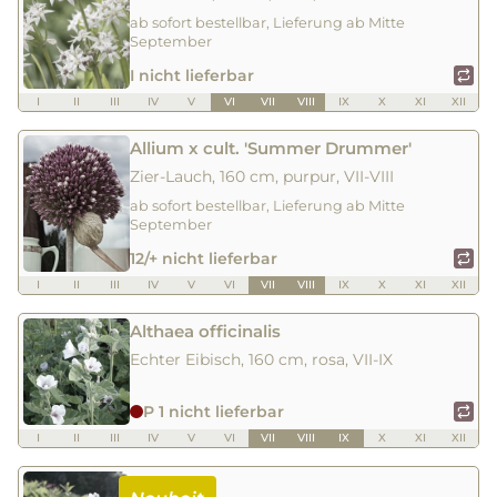
ab sofort bestellbar, Lieferung ab Mitte
September
I nicht lieferbar
I
II
III
IV
V
VI
VII
VIII
IX
X
XI
XII
Allium x cult. 'Summer Drummer'
Zier-Lauch, 160 cm, purpur, VII-VIII
ab sofort bestellbar, Lieferung ab Mitte
September
12/+ nicht lieferbar
I
II
III
IV
V
VI
VII
VIII
IX
X
XI
XII
Althaea officinalis
Echter Eibisch, 160 cm, rosa, VII-IX
P 1 nicht lieferbar
I
II
III
IV
V
VI
VII
VIII
IX
X
XI
XII