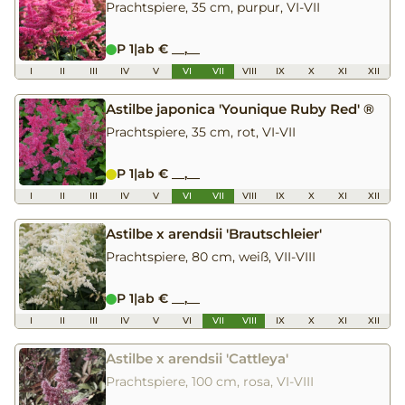
Prachtspiere, 35 cm, purpur, VI-VII
P 1
|
ab € __,__
I
II
III
IV
V
VI
VII
VIII
IX
X
XI
XII
Astilbe japonica 'Younique Ruby Red' ®
Prachtspiere, 35 cm, rot, VI-VII
P 1
|
ab € __,__
I
II
III
IV
V
VI
VII
VIII
IX
X
XI
XII
Astilbe x arendsii 'Brautschleier'
Prachtspiere, 80 cm, weiß, VII-VIII
P 1
|
ab € __,__
I
II
III
IV
V
VI
VII
VIII
IX
X
XI
XII
Astilbe x arendsii 'Cattleya'
Prachtspiere, 100 cm, rosa, VI-VIII