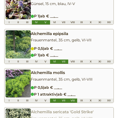
Günsel, 15 cm, blau, IV-V
P 1
|
ab € __,__
I
II
III
IV
V
VI
VII
VIII
IX
X
XI
XII
Alchemilla epipsila
Frauenmantel, 35 cm, gelb, VI-VII
P 0,5
|
ab € __,__
P 1
|
ab € __,__
I
II
III
IV
V
VI
VII
VIII
IX
X
XI
XII
Alchemilla mollis
Frauenmantel, 35 cm, gelb, VI-VIII
P 0,5
|
ab € __,__
P 1 attraktiv
|
ab € __,__
I
II
III
IV
V
VI
VII
VIII
IX
X
XI
XII
Alchemilla sericata 'Gold Strike'