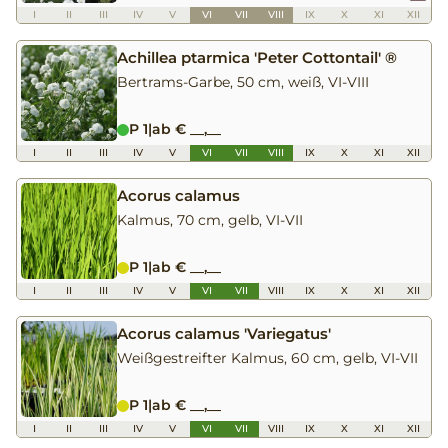
I
II
III
IV
V
VI
VII
VIII
IX
X
XI
XII
Achillea ptarmica 'Peter Cottontail' ®
Bertrams-Garbe, 50 cm, weiß, VI-VIII
P 1
|
ab € __,__
I
II
III
IV
V
VI
VII
VIII
IX
X
XI
XII
Acorus calamus
Kalmus, 70 cm, gelb, VI-VII
P 1
|
ab € __,__
I
II
III
IV
V
VI
VII
VIII
IX
X
XI
XII
Acorus calamus 'Variegatus'
Weißgestreifter Kalmus, 60 cm, gelb, VI-VII
P 1
|
ab € __,__
I
II
III
IV
V
VI
VII
VIII
IX
X
XI
XII