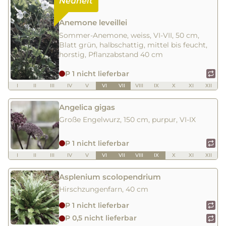
Anemone leveillei
Sommer-Anemone, weiss, VI-VII, 50 cm,
Blatt grün, halbschattig, mittel bis feucht,
horstig, Pflanzabstand 40 cm
P 1 nicht lieferbar
I
II
III
IV
V
VI
VII
VIII
IX
X
XI
XII
Angelica gigas
Große Engelwurz, 150 cm, purpur, VI-IX
P 1 nicht lieferbar
I
II
III
IV
V
VI
VII
VIII
IX
X
XI
XII
Asplenium scolopendrium
Hirschzungenfarn, 40 cm
P 1 nicht lieferbar
P 0,5 nicht lieferbar