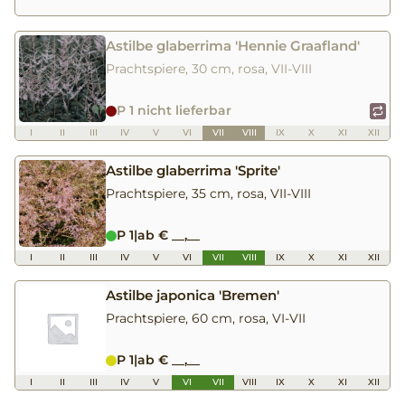
Astilbe glaberrima 'Hennie Graafland'
Prachtspiere, 30 cm, rosa, VII-VIII
P 1 nicht lieferbar
I
II
III
IV
V
VI
VII
VIII
IX
X
XI
XII
Astilbe glaberrima 'Sprite'
Prachtspiere, 35 cm, rosa, VII-VIII
P 1
|
ab € __,__
I
II
III
IV
V
VI
VII
VIII
IX
X
XI
XII
Astilbe japonica 'Bremen'
Prachtspiere, 60 cm, rosa, VI-VII
P 1
|
ab € __,__
I
II
III
IV
V
VI
VII
VIII
IX
X
XI
XII