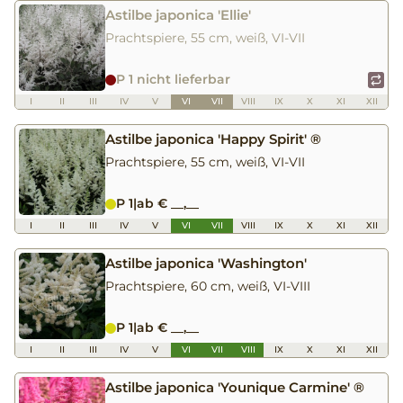
Astilbe japonica 'Ellie'
Prachtspiere, 55 cm, weiß, VI-VII
P 1 nicht lieferbar
I
II
III
IV
V
VI
VII
VIII
IX
X
XI
XII
Astilbe japonica 'Happy Spirit' ®
Prachtspiere, 55 cm, weiß, VI-VII
P 1
|
ab € __,__
I
II
III
IV
V
VI
VII
VIII
IX
X
XI
XII
Astilbe japonica 'Washington'
Prachtspiere, 60 cm, weiß, VI-VIII
P 1
|
ab € __,__
I
II
III
IV
V
VI
VII
VIII
IX
X
XI
XII
Astilbe japonica 'Younique Carmine' ®