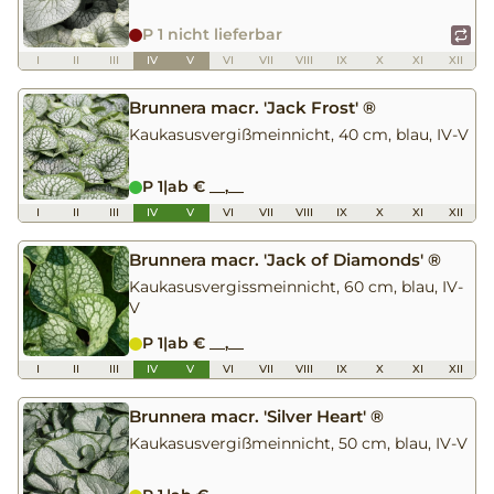
P 1 nicht lieferbar
I
II
III
IV
V
VI
VII
VIII
IX
X
XI
XII
Brunnera macr. 'Jack Frost' ®
Kaukasusvergißmeinnicht, 40 cm, blau, IV-V
P 1
|
ab € __,__
I
II
III
IV
V
VI
VII
VIII
IX
X
XI
XII
Brunnera macr. 'Jack of Diamonds' ®
Kaukasusvergissmeinnicht, 60 cm, blau, IV-
V
P 1
|
ab € __,__
I
II
III
IV
V
VI
VII
VIII
IX
X
XI
XII
Brunnera macr. 'Silver Heart' ®
Kaukasusvergißmeinnicht, 50 cm, blau, IV-V