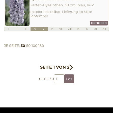
Garten-Hyazinthen, 30 cm, blau, IV-V
ab sofort bestellbar, Lieferung ab Mitte
September
OPTIONEN
I
II
III
IV
V
VI
VII
VIII
IX
X
XI
XII
JE SEITE:
30
50
100
150
SEITE 1 VON 2
Los
GEHE ZU