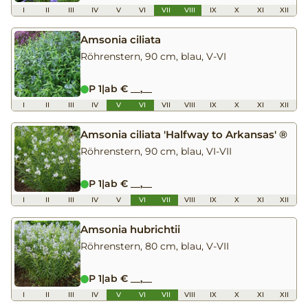
I
II
III
IV
V
VI
VII
VIII
IX
X
XI
XII
Amsonia ciliata
Röhrenstern, 90 cm, blau, V-VI
P 1
|
ab € __,__
I
II
III
IV
V
VI
VII
VIII
IX
X
XI
XII
Amsonia ciliata 'Halfway to Arkansas' ®
Röhrenstern, 90 cm, blau, VI-VII
P 1
|
ab € __,__
I
II
III
IV
V
VI
VII
VIII
IX
X
XI
XII
Amsonia hubrichtii
Röhrenstern, 80 cm, blau, V-VII
P 1
|
ab € __,__
I
II
III
IV
V
VI
VII
VIII
IX
X
XI
XII