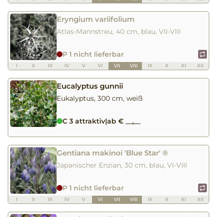
Eryngium variifolium
Atlas-Mannstreu, 40 cm, blau, VII-VIII
P 1 nicht lieferbar
I
II
III
IV
V
VI
VII
VIII
IX
X
XI
XII
Eucalyptus gunnii
Eukalyptus, 300 cm, weiß
C 3 attraktiv
|
ab € __,__
Gentiana makinoi 'Blue Star' ®
Japanischer Enzian, 30 cm, blau, VI-VIII
P 1 nicht lieferbar
I
II
III
IV
V
VI
VII
VIII
IX
X
XI
XII