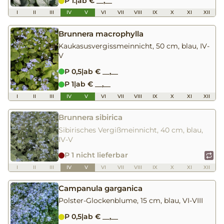
P 1.
|
ab € __,__
I
II
III
IV
V
VI
VII
VIII
IX
X
XI
XII
Brunnera macrophylla
Kaukasusvergissmeinnicht, 50 cm, blau, IV-
V
P 0,5
|
ab € __,__
P 1
|
ab € __,__
I
II
III
IV
V
VI
VII
VIII
IX
X
XI
XII
Brunnera sibirica
Sibirisches Vergißmeinnicht, 40 cm, blau,
IV-V
P 1 nicht lieferbar
I
II
III
IV
V
VI
VII
VIII
IX
X
XI
XII
Campanula garganica
Polster-Glockenblume, 15 cm, blau, VI-VIII
P 0,5
|
ab € __,__