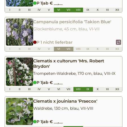
P 1
|
ab € __,__
I
II
III
IV
V
VI
VII
VIII
IX
X
XI
XII
Campanula persicifolia 'Takion Blue'
Glockenblume, 45 cm, blau, VI-VII
P 1 nicht lieferbar
I
II
III
IV
V
VI
VII
VIII
IX
X
XI
XII
Clematis x cultorum 'Mrs. Robert
Brydon'
Trompeten-Waldrebe, 170 cm, blau, VIII-IX
P 1
|
ab € __,__
I
II
III
IV
V
VI
VII
VIII
IX
X
XI
XII
Clematis x jouiniana 'Praecox'
Waldrebe, 130 cm, blau, VII-VIII
P 1
|
ab € __,__