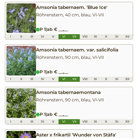
Amsonia tabernaem. 'Blue Ice'
Röhrenstern, 40 cm, blau, VI-VII
P 1
|
ab € __,__
I
II
III
IV
V
VI
VII
VIII
IX
X
XI
XII
Amsonia tabernaem. var. salicifolia
Röhrenstern, 90 cm, blau, VI-VII
P 1
|
ab € __,__
I
II
III
IV
V
VI
VII
VIII
IX
X
XI
XII
Amsonia tabernaemontana
Röhrenstern, 90 cm, blau, VI-VII
P 1
|
ab € __,__
I
II
III
IV
V
VI
VII
VIII
IX
X
XI
XII
Aster x frikartii 'Wunder von Stäfa'