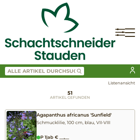
Listenansicht
51
ARTIKEL GEFUNDEN
Agapanthus africanus 'Sunfield'
Schmucklilie, 100 cm, blau, VII-VIII
P 1
|
ab € __,__