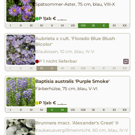
Spätsommer-Aster, 75 cm, blau, VIII-X
P 1
|
ab € __,__
I
II
III
IV
V
VI
VII
VIII
IX
X
XI
XII
Aubrieta x cult. 'Florado Blue Blush
Bicolor'
Blaukissen, 10 cm, blau, IV-V
P 1 nicht lieferbar
I
II
III
IV
V
VI
VII
VIII
IX
X
XI
XII
Baptisia australis 'Purple Smoke'
Färberhülse, 75 cm, blau, V-VI
P 1
|
ab € __,__
I
II
III
IV
V
VI
VII
VIII
IX
X
XI
XII
Brunnera macr. 'Alexander's Great' ®
Kaukasusvergißmeinnicht, 60 cm, blau, IV-V