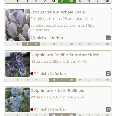
I
II
III
IV
V
VI
VII
VIII
IX
X
XI
XII
Crocus vernus 'Whale Shark'
Frühlings-Krokus, 15 cm, blau, III-IV
ab sofort bestellbar, Lieferung ab Mitte
September
7/+ nicht lieferbar
I
II
III
IV
V
VI
VII
VIII
IX
X
XI
XII
Delphinium Pacific 'Summer Skies'
Rittersporn, 125 cm, blau, VI-VIII
P 1 nicht lieferbar
I
II
III
IV
V
VI
VII
VIII
IX
X
XI
XII
Delphinium x bell. 'Ballkleid'
Rittersporn, 120 cm, blau, VI-VIII
P 1 nicht lieferbar
I
II
III
IV
V
VI
VII
VIII
IX
X
XI
XII