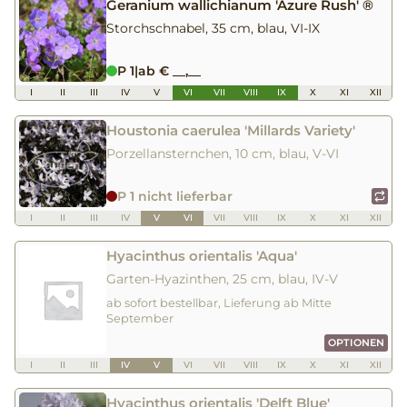
Geranium wallichianum 'Azure Rush' ®
Storchschnabel, 35 cm, blau, VI-IX
P 1
|
ab € __,__
I
II
III
IV
V
VI
VII
VIII
IX
X
XI
XII
Houstonia caerulea 'Millards Variety'
Porzellansternchen, 10 cm, blau, V-VI
P 1 nicht lieferbar
I
II
III
IV
V
VI
VII
VIII
IX
X
XI
XII
Hyacinthus orientalis 'Aqua'
Garten-Hyazinthen, 25 cm, blau, IV-V
ab sofort bestellbar, Lieferung ab Mitte
September
OPTIONEN
I
II
III
IV
V
VI
VII
VIII
IX
X
XI
XII
Hyacinthus orientalis 'Delft Blue'