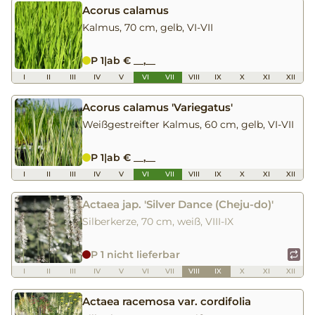
Acorus calamus
Kalmus, 70 cm, gelb, VI-VII
P 1
|
ab € __,__
I
II
III
IV
V
VI
VII
VIII
IX
X
XI
XII
Acorus calamus 'Variegatus'
Weißgestreifter Kalmus, 60 cm, gelb, VI-VII
P 1
|
ab € __,__
I
II
III
IV
V
VI
VII
VIII
IX
X
XI
XII
Actaea jap. 'Silver Dance (Cheju-do)'
Silberkerze, 70 cm, weiß, VIII-IX
P 1 nicht lieferbar
I
II
III
IV
V
VI
VII
VIII
IX
X
XI
XII
Actaea racemosa var. cordifolia