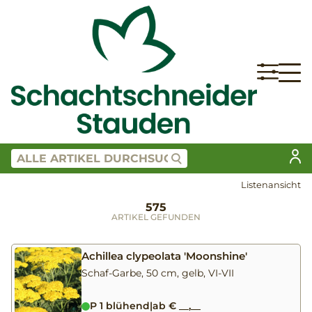
Listenansicht
575
ARTIKEL GEFUNDEN
Achillea clypeolata 'Moonshine'
Schaf-Garbe, 50 cm, gelb, VI-VII
P 1 blühend
|
ab € __,__