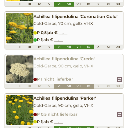
I
II
III
IV
V
VI
VII
VIII
IX
X
XI
XII
Achillea filipendulina 'Coronation Gold'
Gold-Garbe, 70 cm, gelb, VI-IX
P 0,5
|
ab € __,__
P 1
|
ab € __,__
I
II
III
IV
V
VI
VII
VIII
IX
X
XI
XII
Achillea filipendulina 'Credo'
Gold-Garbe, 90 cm, gelb, VI-IX
P 1 nicht lieferbar
I
II
III
IV
V
VI
VII
VIII
IX
X
XI
XII
Achillea filipendulina 'Parker'
Gold-Garbe, 90 cm, gelb, VI-IX
P 0,5 nicht lieferbar
P 1
|
ab € __,__