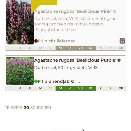
Agastache rugosa 'Beelicious Pink' ®
Duftnessel, rosa, VI-IX, 50 cm, Blatt grün,
sonnig, trocken bis mittel, horstig,
Pflanzabstand 40 cm
P 1 nicht lieferbar
I
II
III
IV
V
VI
VII
VIII
IX
X
XI
XII
Agastache rugosa 'Beelicious Purple' ®
Duftnessel, 50 cm, violett, VI-IX
P 1 blühend
|
ab € __,__
I
II
III
IV
V
VI
VII
VIII
IX
X
XI
XII
JE SEITE:
30
50
100
150