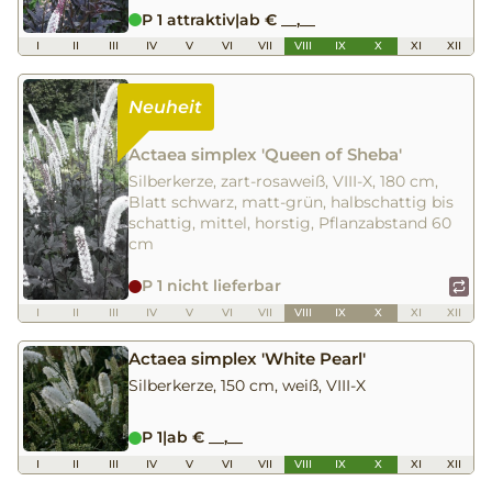
P 1 attraktiv
|
ab € __,__
I
II
III
IV
V
VI
VII
VIII
IX
X
XI
XII
Actaea simplex 'Queen of Sheba'
Silberkerze, zart-rosaweiß, VIII-X, 180 cm,
Blatt schwarz, matt-grün, halbschattig bis
schattig, mittel, horstig, Pflanzabstand 60
cm
P 1 nicht lieferbar
I
II
III
IV
V
VI
VII
VIII
IX
X
XI
XII
Actaea simplex 'White Pearl'
Silberkerze, 150 cm, weiß, VIII-X
P 1
|
ab € __,__
I
II
III
IV
V
VI
VII
VIII
IX
X
XI
XII