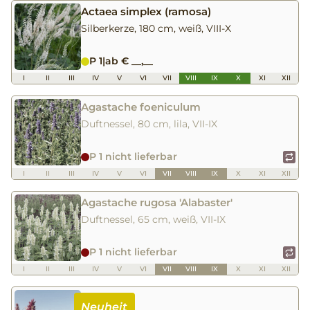
Actaea simplex (ramosa)
Silberkerze, 180 cm, weiß, VIII-X
P 1
|
ab € __,__
I
II
III
IV
V
VI
VII
VIII
IX
X
XI
XII
Agastache foeniculum
Duftnessel, 80 cm, lila, VII-IX
P 1 nicht lieferbar
I
II
III
IV
V
VI
VII
VIII
IX
X
XI
XII
Agastache rugosa 'Alabaster'
Duftnessel, 65 cm, weiß, VII-IX
P 1 nicht lieferbar
I
II
III
IV
V
VI
VII
VIII
IX
X
XI
XII