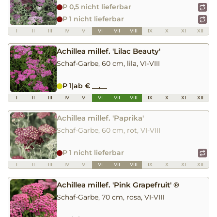
P 0,5 nicht lieferbar
P 1 nicht lieferbar
I
II
III
IV
V
VI
VII
VIII
IX
X
XI
XII
Achillea millef. 'Lilac Beauty'
Schaf-Garbe, 60 cm, lila, VI-VIII
P 1
|
ab € __,__
I
II
III
IV
V
VI
VII
VIII
IX
X
XI
XII
Achillea millef. 'Paprika'
Schaf-Garbe, 60 cm, rot, VI-VIII
P 1 nicht lieferbar
I
II
III
IV
V
VI
VII
VIII
IX
X
XI
XII
Achillea millef. 'Pink Grapefruit' ®
Schaf-Garbe, 70 cm, rosa, VI-VIII