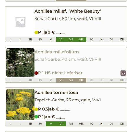
Achillea millef. 'White Beauty'
Schaf-Garbe, 60 cm, weiß, VI-VIII
P 1
|
ab € __,__
I
II
III
IV
V
VI
VII
VIII
IX
X
XI
XII
Achillea millefolium
Schaf-Garbe, 40 cm, weiß, VI-VIII
P 1 HS nicht lieferbar
I
II
III
IV
V
VI
VII
VIII
IX
X
XI
XII
Achillea tomentosa
Teppich-Garbe, 25 cm, gelb, V-VI
P 0,5
|
ab € __,__
P 1
|
ab € __,__
I
II
III
IV
V
VI
VII
VIII
IX
X
XI
XII