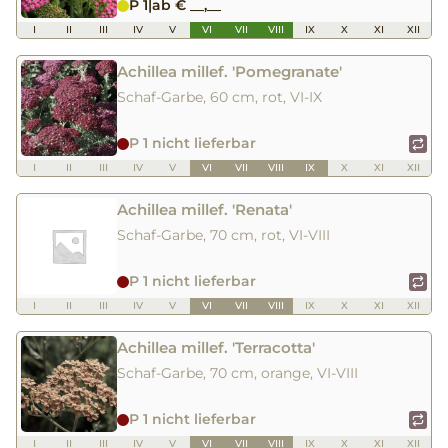
P 1
|
ab € __,__
I
II
III
IV
V
VI
VII
VIII
IX
X
XI
XII
Achillea millef. 'Pomegranate'
Schaf-Garbe, 60 cm, rot, VI-IX
P 1 nicht lieferbar
I
II
III
IV
V
VI
VII
VIII
IX
X
XI
XII
Achillea millef. 'Renata'
Schaf-Garbe, 70 cm, rot, VI-VIII
P 1 nicht lieferbar
I
II
III
IV
V
VI
VII
VIII
IX
X
XI
XII
Achillea millef. 'Terracotta'
Schaf-Garbe, 70 cm, orange, VI-VIII
P 1 nicht lieferbar
I
II
III
IV
V
VI
VII
VIII
IX
X
XI
XII