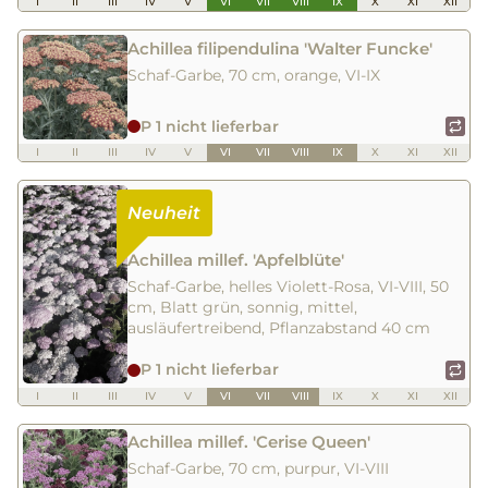
I
II
III
IV
V
VI
VII
VIII
IX
X
XI
XII
Achillea filipendulina 'Walter Funcke'
Schaf-Garbe, 70 cm, orange, VI-IX
P 1 nicht lieferbar
I
II
III
IV
V
VI
VII
VIII
IX
X
XI
XII
Achillea millef. 'Apfelblüte'
Schaf-Garbe, helles Violett-Rosa, VI-VIII, 50
cm, Blatt grün, sonnig, mittel,
ausläufertreibend, Pflanzabstand 40 cm
P 1 nicht lieferbar
I
II
III
IV
V
VI
VII
VIII
IX
X
XI
XII
Achillea millef. 'Cerise Queen'
Schaf-Garbe, 70 cm, purpur, VI-VIII