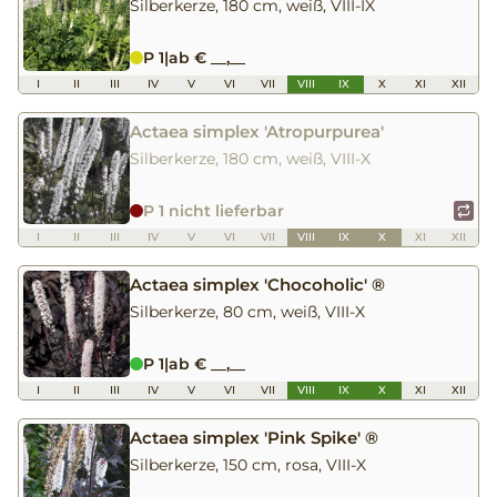
Silberkerze, 180 cm, weiß, VIII-IX
P 1
|
ab € __,__
I
II
III
IV
V
VI
VII
VIII
IX
X
XI
XII
Actaea simplex 'Atropurpurea'
Silberkerze, 180 cm, weiß, VIII-X
P 1 nicht lieferbar
I
II
III
IV
V
VI
VII
VIII
IX
X
XI
XII
Actaea simplex 'Chocoholic' ®
Silberkerze, 80 cm, weiß, VIII-X
P 1
|
ab € __,__
I
II
III
IV
V
VI
VII
VIII
IX
X
XI
XII
Actaea simplex 'Pink Spike' ®
Silberkerze, 150 cm, rosa, VIII-X