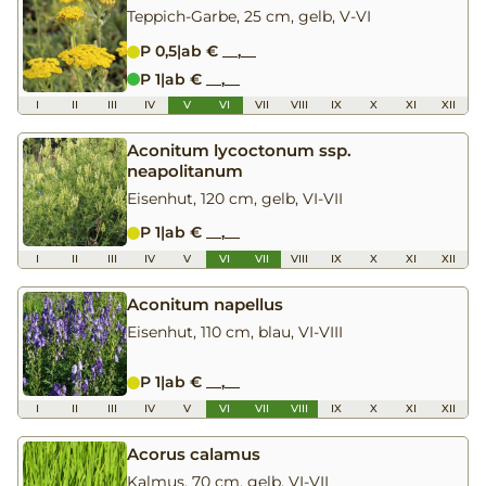
Teppich-Garbe, 25 cm, gelb, V-VI
P 0,5
|
ab € __,__
P 1
|
ab € __,__
I
II
III
IV
V
VI
VII
VIII
IX
X
XI
XII
Aconitum lycoctonum ssp.
neapolitanum
Eisenhut, 120 cm, gelb, VI-VII
P 1
|
ab € __,__
I
II
III
IV
V
VI
VII
VIII
IX
X
XI
XII
Aconitum napellus
Eisenhut, 110 cm, blau, VI-VIII
P 1
|
ab € __,__
I
II
III
IV
V
VI
VII
VIII
IX
X
XI
XII
Acorus calamus
Kalmus, 70 cm, gelb, VI-VII