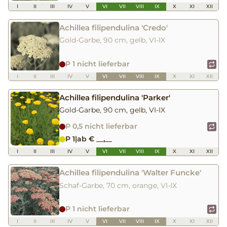
I
II
III
IV
V
VI
VII
VIII
IX
X
XI
XII
Achillea filipendulina 'Credo'
Gold-Garbe, 90 cm, gelb, VI-IX
P 1 nicht lieferbar
I
II
III
IV
V
VI
VII
VIII
IX
X
XI
XII
Achillea filipendulina 'Parker'
Gold-Garbe, 90 cm, gelb, VI-IX
P 0,5 nicht lieferbar
P 1
|
ab € __,__
I
II
III
IV
V
VI
VII
VIII
IX
X
XI
XII
Achillea filipendulina 'Walter Funcke'
Schaf-Garbe, 70 cm, orange, VI-IX
P 1 nicht lieferbar
I
II
III
IV
V
VI
VII
VIII
IX
X
XI
XII