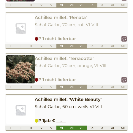
I
II
III
IV
V
VI
VII
VIII
IX
X
XI
XII
Achillea millef. 'Renata'
Schaf-Garbe, 70 cm, rot, VI-VIII
P 1 nicht lieferbar
I
II
III
IV
V
VI
VII
VIII
IX
X
XI
XII
Achillea millef. 'Terracotta'
Schaf-Garbe, 70 cm, orange, VI-VIII
P 1 nicht lieferbar
I
II
III
IV
V
VI
VII
VIII
IX
X
XI
XII
Achillea millef. 'White Beauty'
Schaf-Garbe, 60 cm, weiß, VI-VIII
P 1
|
ab € __,__
I
II
III
IV
V
VI
VII
VIII
IX
X
XI
XII