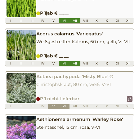
P 1
|
ab € __,__
I
II
III
IV
V
VI
VII
VIII
IX
X
XI
XII
Acorus calamus 'Variegatus'
Weißgestreifter Kalmus, 60 cm, gelb, VI-VII
P 1
|
ab € __,__
I
II
III
IV
V
VI
VII
VIII
IX
X
XI
XII
Actaea pachypoda 'Misty Blue' ®
Christophskraut, 80 cm, weiß, V-VI
P 1 nicht lieferbar
I
II
III
IV
V
VI
VII
VIII
IX
X
XI
XII
Aethionema armenum 'Warley Rose'
Steintäschel, 15 cm, rosa, V-VI