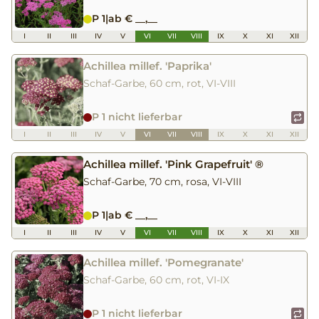
P 1
|
ab € __,__
I
II
III
IV
V
VI
VII
VIII
IX
X
XI
XII
Achillea millef. 'Paprika'
Schaf-Garbe, 60 cm, rot, VI-VIII
P 1 nicht lieferbar
I
II
III
IV
V
VI
VII
VIII
IX
X
XI
XII
Achillea millef. 'Pink Grapefruit' ®
Schaf-Garbe, 70 cm, rosa, VI-VIII
P 1
|
ab € __,__
I
II
III
IV
V
VI
VII
VIII
IX
X
XI
XII
Achillea millef. 'Pomegranate'
Schaf-Garbe, 60 cm, rot, VI-IX
P 1 nicht lieferbar