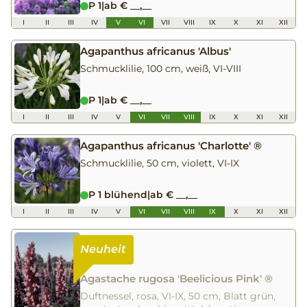
P 1
|
ab € __,__
I
II
III
IV
V
VI
VII
VIII
IX
X
XI
XII
Agapanthus africanus 'Albus'
Schmucklilie, 100 cm, weiß, VI-VIII
P 1
|
ab € __,__
I
II
III
IV
V
VI
VII
VIII
IX
X
XI
XII
Agapanthus africanus 'Charlotte' ®
Schmucklilie, 50 cm, violett, VI-IX
P 1 blühend
|
ab € __,__
I
II
III
IV
V
VI
VII
VIII
IX
X
XI
XII
Agastache rugosa 'Beelicious Pink' ®
Duftnessel, rosa, VI-IX, 50 cm, Blatt grün,