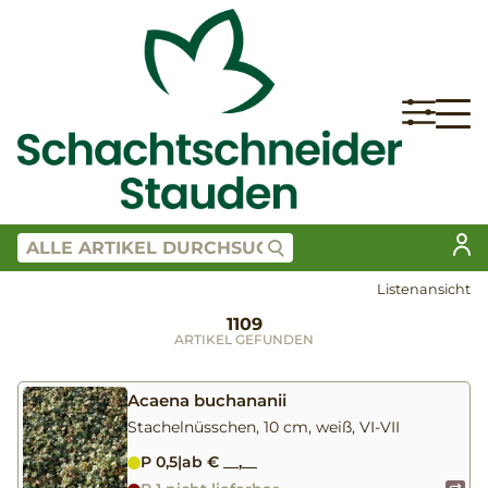
Listenansicht
1109
ARTIKEL GEFUNDEN
Acaena buchananii
Stachelnüsschen, 10 cm, weiß, VI-VII
P 0,5
|
ab € __,__