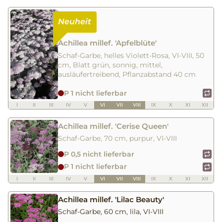
Achillea millef. 'Apfelblüte'
Schaf-Garbe, helles Violett-Rosa, VI-VIII, 50
cm, Blatt grün, sonnig, mittel,
ausläufertreibend, Pflanzabstand 40 cm
P 1 nicht lieferbar
I
II
III
IV
V
VI
VII
VIII
IX
X
XI
XII
Achillea millef. 'Cerise Queen'
Schaf-Garbe, 70 cm, purpur, VI-VIII
P 0,5 nicht lieferbar
P 1 nicht lieferbar
I
II
III
IV
V
VI
VII
VIII
IX
X
XI
XII
Achillea millef. 'Lilac Beauty'
Schaf-Garbe, 60 cm, lila, VI-VIII