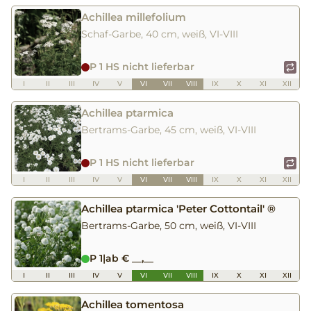
Achillea millefolium
Schaf-Garbe, 40 cm, weiß, VI-VIII
P 1 HS nicht lieferbar
I
II
III
IV
V
VI
VII
VIII
IX
X
XI
XII
Achillea ptarmica
Bertrams-Garbe, 45 cm, weiß, VI-VIII
P 1 HS nicht lieferbar
I
II
III
IV
V
VI
VII
VIII
IX
X
XI
XII
Achillea ptarmica 'Peter Cottontail' ®
Bertrams-Garbe, 50 cm, weiß, VI-VIII
P 1
|
ab € __,__
I
II
III
IV
V
VI
VII
VIII
IX
X
XI
XII
Achillea tomentosa