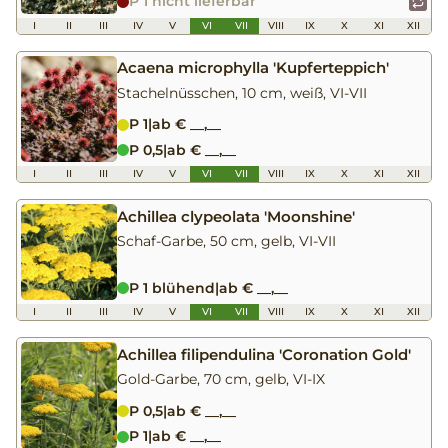
P 1 nicht lieferbar
I
II
III
IV
V
VI
VII
VIII
IX
X
XI
XII
Acaena microphylla 'Kupferteppich'
Stachelnüsschen, 10 cm, weiß, VI-VII
P 1
|
ab € __,__
P 0,5
|
ab € __,__
I
II
III
IV
V
VI
VII
VIII
IX
X
XI
XII
Achillea clypeolata 'Moonshine'
Schaf-Garbe, 50 cm, gelb, VI-VII
P 1 blühend
|
ab € __,__
I
II
III
IV
V
VI
VII
VIII
IX
X
XI
XII
Achillea filipendulina 'Coronation Gold'
Gold-Garbe, 70 cm, gelb, VI-IX
P 0,5
|
ab € __,__
P 1
|
ab € __,__