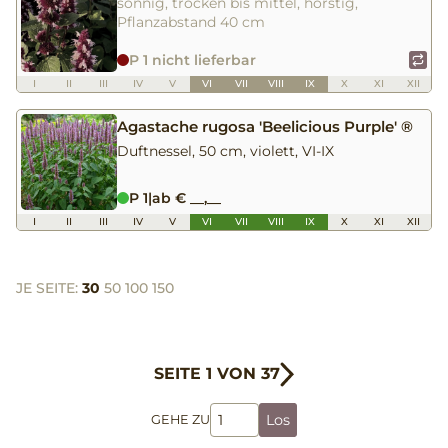
sonnig, trocken bis mittel, horstig,
Pflanzabstand 40 cm
P 1 nicht lieferbar
I
II
III
IV
V
VI
VII
VIII
IX
X
XI
XII
Agastache rugosa 'Beelicious Purple' ®
Duftnessel, 50 cm, violett, VI-IX
P 1
|
ab € __,__
I
II
III
IV
V
VI
VII
VIII
IX
X
XI
XII
JE SEITE:
30
50
100
150
SEITE 1 VON 37
Los
GEHE ZU