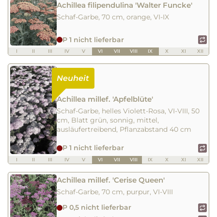
Achillea filipendulina 'Walter Funcke'
Schaf-Garbe, 70 cm, orange, VI-IX
P 1 nicht lieferbar
I
II
III
IV
V
VI
VII
VIII
IX
X
XI
XII
Achillea millef. 'Apfelblüte'
Schaf-Garbe, helles Violett-Rosa, VI-VIII, 50
cm, Blatt grün, sonnig, mittel,
ausläufertreibend, Pflanzabstand 40 cm
P 1 nicht lieferbar
I
II
III
IV
V
VI
VII
VIII
IX
X
XI
XII
Achillea millef. 'Cerise Queen'
Schaf-Garbe, 70 cm, purpur, VI-VIII
P 0,5 nicht lieferbar