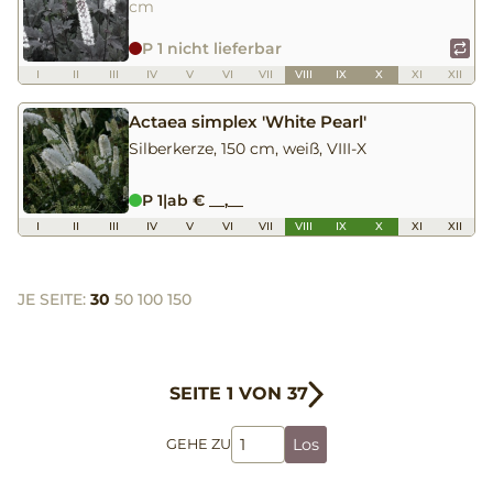
cm
P 1 nicht lieferbar
I
II
III
IV
V
VI
VII
VIII
IX
X
XI
XII
Actaea simplex 'White Pearl'
Silberkerze, 150 cm, weiß, VIII-X
P 1
|
ab € __,__
I
II
III
IV
V
VI
VII
VIII
IX
X
XI
XII
JE SEITE:
30
50
100
150
SEITE 1 VON 37
Los
GEHE ZU