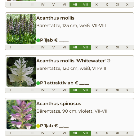
I
II
III
IV
V
VI
VII
VIII
IX
X
XI
XII
Acanthus mollis
Bärentatze, 125 cm, weiß, VII-VIII
P 1
|
ab € __,__
I
II
III
IV
V
VI
VII
VIII
IX
X
XI
XII
Acanthus mollis 'Whitewater' ®
Bärentatze, 120 cm, weiß, VII-VIII
P 1 attraktiv
|
ab € __,__
I
II
III
IV
V
VI
VII
VIII
IX
X
XI
XII
Acanthus spinosus
Bärentatze, 90 cm, violett, VII-VIII
P 1
|
ab € __,__
I
II
III
IV
V
VI
VII
VIII
IX
X
XI
XII