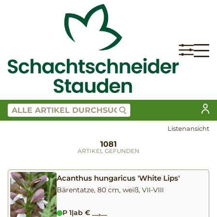
Listenansicht
1081
ARTIKEL GEFUNDEN
Acanthus hungaricus 'White Lips'
Bärentatze, 80 cm, weiß, VII-VIII
P 1
|
ab € __,__