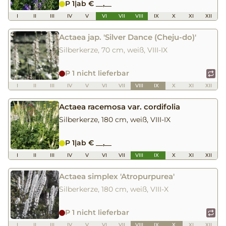
P 1
|
ab € __,__
I
II
III
IV
V
VI
VII
VIII
IX
X
XI
XII
Actaea jap. 'Silver Dance (Cheju-do)'
Silberkerze, 70 cm, weiß, VIII-IX
P 1 nicht lieferbar
I
II
III
IV
V
VI
VII
VIII
IX
X
XI
XII
Actaea racemosa var. cordifolia
Silberkerze, 180 cm, weiß, VIII-IX
P 1
|
ab € __,__
I
II
III
IV
V
VI
VII
VIII
IX
X
XI
XII
Actaea simplex 'Atropurpurea'
Silberkerze, 180 cm, weiß, VIII-X
P 1 nicht lieferbar
I
II
III
IV
V
VI
VII
VIII
IX
X
XI
XII