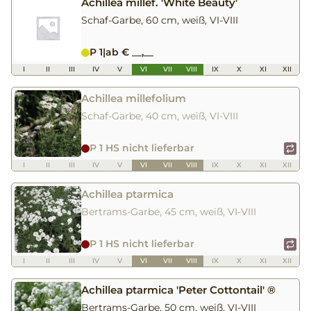
Achillea millef. 'White Beauty'
Schaf-Garbe, 60 cm, weiß, VI-VIII
P 1
|
ab € __,__
I
II
III
IV
V
VI
VII
VIII
IX
X
XI
XII
Achillea millefolium
Schaf-Garbe, 40 cm, weiß, VI-VIII
P 1 HS nicht lieferbar
I
II
III
IV
V
VI
VII
VIII
IX
X
XI
XII
Achillea ptarmica
Bertrams-Garbe, 45 cm, weiß, VI-VIII
P 1 HS nicht lieferbar
I
II
III
IV
V
VI
VII
VIII
IX
X
XI
XII
Achillea ptarmica 'Peter Cottontail' ®
Bertrams-Garbe, 50 cm, weiß, VI-VIII