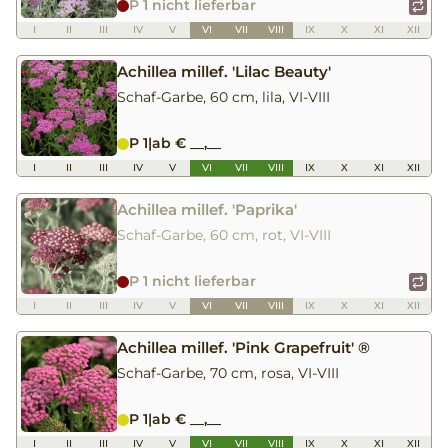
P 1 nicht lieferbar
I
II
III
IV
V
VI
VII
VIII
IX
X
XI
XII
Achillea millef. 'Lilac Beauty'
Schaf-Garbe, 60 cm, lila, VI-VIII
P 1
|
ab € __,__
I
II
III
IV
V
VI
VII
VIII
IX
X
XI
XII
Achillea millef. 'Paprika'
Schaf-Garbe, 60 cm, rot, VI-VIII
P 1 nicht lieferbar
I
II
III
IV
V
VI
VII
VIII
IX
X
XI
XII
Achillea millef. 'Pink Grapefruit' ®
Schaf-Garbe, 70 cm, rosa, VI-VIII
P 1
|
ab € __,__
I
II
III
IV
V
VI
VII
VIII
IX
X
XI
XII