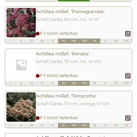
Achillea millef. 'Pomegranate'
Schaf-Garbe, 60 cm, rot, VI-IX
P 1 nicht lieferbar
I
II
III
IV
V
VI
VII
VIII
IX
X
XI
XII
Achillea millef. 'Renata'
Schaf-Garbe, 70 cm, rot, VI-VIII
P 1 nicht lieferbar
I
II
III
IV
V
VI
VII
VIII
IX
X
XI
XII
Achillea millef. 'Terracotta'
Schaf-Garbe, 70 cm, orange, VI-VIII
P 1 nicht lieferbar
I
II
III
IV
V
VI
VII
VIII
IX
X
XI
XII