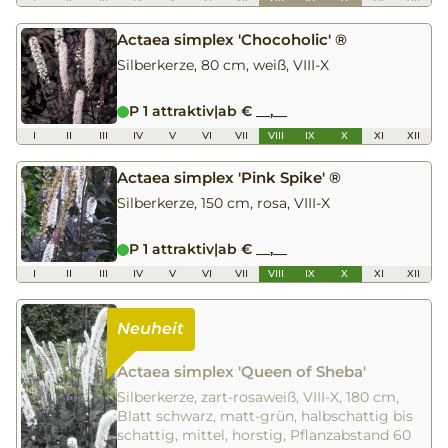
Actaea simplex 'Chocoholic' ®
Silberkerze, 80 cm, weiß, VIII-X
P 1 attraktiv
|
ab € __,__
I
II
III
IV
V
VI
VII
VIII
IX
X
XI
XII
Actaea simplex 'Pink Spike' ®
Silberkerze, 150 cm, rosa, VIII-X
P 1 attraktiv
|
ab € __,__
I
II
III
IV
V
VI
VII
VIII
IX
X
XI
XII
Actaea simplex 'Queen of Sheba'
Silberkerze, zart-rosaweiß, VIII-X, 180 cm,
Blatt schwarz, matt-grün, halbschattig bis
schattig, mittel, horstig, Pflanzabstand 60