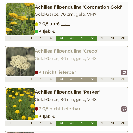
Achillea filipendulina 'Coronation Gold'
Gold-Garbe, 70 cm, gelb, VI-IX
P 0,5
|
ab € __,__
P 1
|
ab € __,__
I
II
III
IV
V
VI
VII
VIII
IX
X
XI
XII
Achillea filipendulina 'Credo'
Gold-Garbe, 90 cm, gelb, VI-IX
P 1 nicht lieferbar
I
II
III
IV
V
VI
VII
VIII
IX
X
XI
XII
Achillea filipendulina 'Parker'
Gold-Garbe, 90 cm, gelb, VI-IX
P 0,5 nicht lieferbar
P 1
|
ab € __,__
I
II
III
IV
V
VI
VII
VIII
IX
X
XI
XII