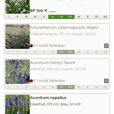
P 1
|
ab € __,__
I
II
III
IV
V
VI
VII
VIII
IX
X
XI
XII
Achnatherum calamagrostis 'Algäu'
Silberährengras, 70 cm, braun, VII-VIII
P 1 nicht lieferbar
I
II
III
IV
V
VI
VII
VIII
IX
X
XI
XII
Aconitum henryi 'Spark'
Eisenhut, 130 cm, violett, VII-VIII
P 1 nicht lieferbar
I
II
III
IV
V
VI
VII
VIII
IX
X
XI
XII
Aconitum napellus
Eisenhut, 110 cm, blau, VI-VIII