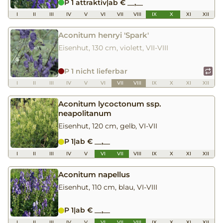
P 1 attraktiv
|
ab € __,__
I
II
III
IV
V
VI
VII
VIII
IX
X
XI
XII
Aconitum henryi 'Spark'
Eisenhut, 130 cm, violett, VII-VIII
P 1 nicht lieferbar
I
II
III
IV
V
VI
VII
VIII
IX
X
XI
XII
Aconitum lycoctonum ssp.
neapolitanum
Eisenhut, 120 cm, gelb, VI-VII
P 1
|
ab € __,__
I
II
III
IV
V
VI
VII
VIII
IX
X
XI
XII
Aconitum napellus
Eisenhut, 110 cm, blau, VI-VIII
P 1
|
ab € __,__
I
II
III
IV
V
VI
VII
VIII
IX
X
XI
XII