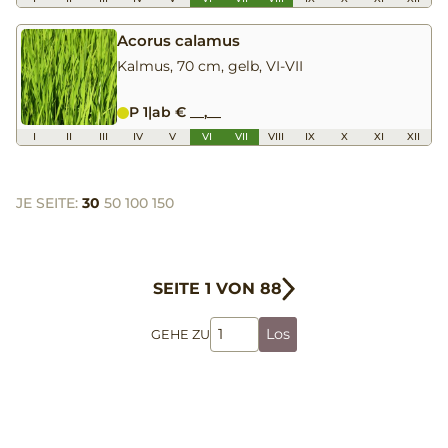
Acorus calamus
Kalmus, 70 cm, gelb, VI-VII
P 1
|
ab € __,__
I
II
III
IV
V
VI
VII
VIII
IX
X
XI
XII
JE SEITE:
30
50
100
150
SEITE 1 VON 88
Los
GEHE ZU