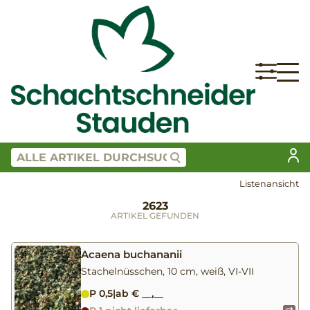
Listenansicht
2623
ARTIKEL GEFUNDEN
Acaena buchananii
Stachelnüsschen, 10 cm, weiß, VI-VII
P 0,5
|
ab € __,__