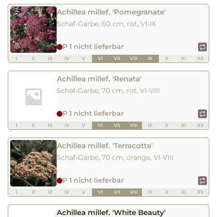
Achillea millef. 'Pomegranate'
Schaf-Garbe, 60 cm, rot, VI-IX
P 1 nicht lieferbar
I
II
III
IV
V
VI
VII
VIII
IX
X
XI
XII
Achillea millef. 'Renata'
Schaf-Garbe, 70 cm, rot, VI-VIII
P 1 nicht lieferbar
I
II
III
IV
V
VI
VII
VIII
IX
X
XI
XII
Achillea millef. 'Terracotta'
Schaf-Garbe, 70 cm, orange, VI-VIII
P 1 nicht lieferbar
I
II
III
IV
V
VI
VII
VIII
IX
X
XI
XII
Achillea millef. 'White Beauty'