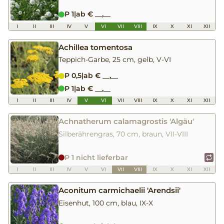
P 1
|
ab € __,__
I
II
III
IV
V
VI
VII
VIII
IX
X
XI
XII
Achillea tomentosa
Teppich-Garbe, 25 cm, gelb, V-VI
P 0,5
|
ab € __,__
P 1
|
ab € __,__
I
II
III
IV
V
VI
VII
VIII
IX
X
XI
XII
Achnatherum calamagrostis 'Algäu'
Silberährengras, 70 cm, braun, VII-VIII
P 1 nicht lieferbar
I
II
III
IV
V
VI
VII
VIII
IX
X
XI
XII
Aconitum carmichaelii 'Arendsii'
Eisenhut, 100 cm, blau, IX-X