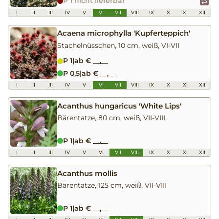
P 1 nicht lieferbar
I
II
III
IV
V
VI
VII
VIII
IX
X
XI
XII
Acaena microphylla 'Kupferteppich'
Stachelnüsschen, 10 cm, weiß, VI-VII
P 1
|
ab € __,__
P 0,5
|
ab € __,__
I
II
III
IV
V
VI
VII
VIII
IX
X
XI
XII
Acanthus hungaricus 'White Lips'
Bärentatze, 80 cm, weiß, VII-VIII
P 1
|
ab € __,__
I
II
III
IV
V
VI
VII
VIII
IX
X
XI
XII
Acanthus mollis
Bärentatze, 125 cm, weiß, VII-VIII
P 1
|
ab € __,__