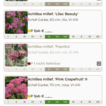
I
II
III
IV
V
VI
VII
VIII
IX
X
XI
XII
Achillea millef. 'Lilac Beauty'
Schaf-Garbe, 60 cm, lila, VI-VIII
P 1
|
ab € __,__
I
II
III
IV
V
VI
VII
VIII
IX
X
XI
XII
Achillea millef. 'Paprika'
Schaf-Garbe, 60 cm, rot, VI-VIII
P 1 nicht lieferbar
I
II
III
IV
V
VI
VII
VIII
IX
X
XI
XII
Achillea millef. 'Pink Grapefruit' ®
Schaf-Garbe, 70 cm, rosa, VI-VIII
P 1
|
ab € __,__
I
II
III
IV
V
VI
VII
VIII
IX
X
XI
XII