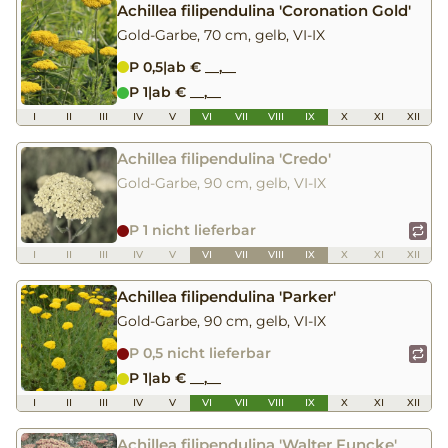
Achillea filipendulina 'Coronation Gold'
Gold-Garbe, 70 cm, gelb, VI-IX
P 0,5
|
ab € __,__
P 1
|
ab € __,__
I
II
III
IV
V
VI
VII
VIII
IX
X
XI
XII
Achillea filipendulina 'Credo'
Gold-Garbe, 90 cm, gelb, VI-IX
P 1 nicht lieferbar
I
II
III
IV
V
VI
VII
VIII
IX
X
XI
XII
Achillea filipendulina 'Parker'
Gold-Garbe, 90 cm, gelb, VI-IX
P 0,5 nicht lieferbar
P 1
|
ab € __,__
I
II
III
IV
V
VI
VII
VIII
IX
X
XI
XII
Achillea filipendulina 'Walter Funcke'