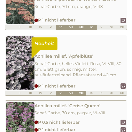
Schaf-Garbe, 70 cm, orange, VI-IX
P 1 nicht lieferbar
I
II
III
IV
V
VI
VII
VIII
IX
X
XI
XII
Achillea millef. 'Apfelblüte'
Schaf-Garbe, helles Violett-Rosa, VI-VIII, 50
cm, Blatt grün, sonnig, mittel,
ausläufertreibend, Pflanzabstand 40 cm
P 1 nicht lieferbar
I
II
III
IV
V
VI
VII
VIII
IX
X
XI
XII
Achillea millef. 'Cerise Queen'
Schaf-Garbe, 70 cm, purpur, VI-VIII
P 0,5 nicht lieferbar
P 1 nicht lieferbar