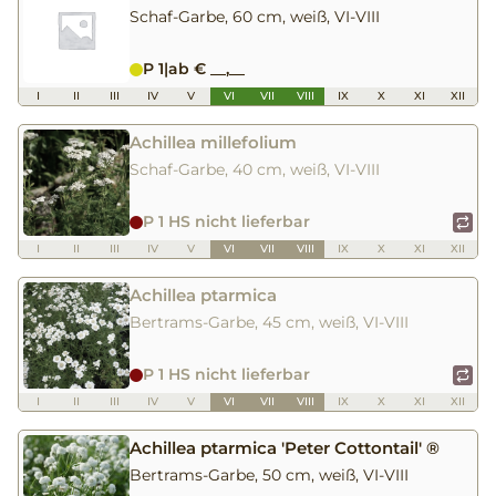
Schaf-Garbe, 60 cm, weiß, VI-VIII
P 1
|
ab € __,__
I
II
III
IV
V
VI
VII
VIII
IX
X
XI
XII
Achillea millefolium
Schaf-Garbe, 40 cm, weiß, VI-VIII
P 1 HS nicht lieferbar
I
II
III
IV
V
VI
VII
VIII
IX
X
XI
XII
Achillea ptarmica
Bertrams-Garbe, 45 cm, weiß, VI-VIII
P 1 HS nicht lieferbar
I
II
III
IV
V
VI
VII
VIII
IX
X
XI
XII
Achillea ptarmica 'Peter Cottontail' ®
Bertrams-Garbe, 50 cm, weiß, VI-VIII