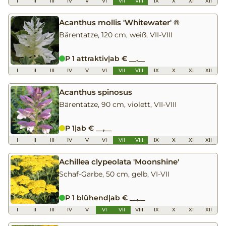
I
II
III
IV
V
VI
VII
VIII
IX
X
XI
XII
Acanthus mollis 'Whitewater' ®
Bärentatze, 120 cm, weiß, VII-VIII
P 1 attraktiv
|
ab € __,__
I
II
III
IV
V
VI
VII
VIII
IX
X
XI
XII
Acanthus spinosus
Bärentatze, 90 cm, violett, VII-VIII
P 1
|
ab € __,__
I
II
III
IV
V
VI
VII
VIII
IX
X
XI
XII
Achillea clypeolata 'Moonshine'
Schaf-Garbe, 50 cm, gelb, VI-VII
P 1 blühend
|
ab € __,__
I
II
III
IV
V
VI
VII
VIII
IX
X
XI
XII