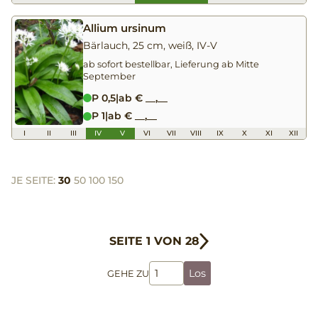
Allium ursinum
Bärlauch, 25 cm, weiß, IV-V
ab sofort bestellbar, Lieferung ab Mitte
September
P 0,5
|
ab € __,__
P 1
|
ab € __,__
I
II
III
IV
V
VI
VII
VIII
IX
X
XI
XII
JE SEITE:
30
50
100
150
SEITE 1 VON 28
Los
GEHE ZU