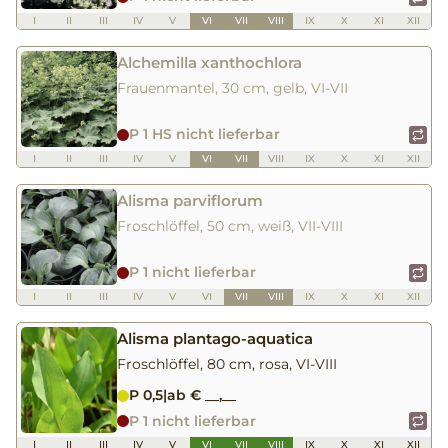
I
II
III
IV
V
VI
VII
VIII
IX
X
XI
XII
Alchemilla xanthochlora
Frauenmantel, 30 cm, gelb, VI-VII
P 1 HS nicht lieferbar
I
II
III
IV
V
VI
VII
VIII
IX
X
XI
XII
Alisma parviflorum
Froschlöffel, 50 cm, weiß, VII-VIII
P 1 nicht lieferbar
I
II
III
IV
V
VI
VII
VIII
IX
X
XI
XII
Alisma plantago-aquatica
Froschlöffel, 80 cm, rosa, VI-VIII
P 0,5
|
ab € __,__
P 1 nicht lieferbar
I
II
III
IV
V
VI
VII
VIII
IX
X
XI
XII