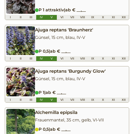
P 1 attraktiv
|
ab € __,__
I
II
III
IV
V
VI
VII
VIII
IX
X
XI
XII
Ajuga reptans 'Braunherz'
Günsel, 15 cm, blau, IV-V
P 0,5
|
ab € __,__
I
II
III
IV
V
VI
VII
VIII
IX
X
XI
XII
Ajuga reptans 'Burgundy Glow'
Günsel, 15 cm, blau, IV-V
P 1
|
ab € __,__
I
II
III
IV
V
VI
VII
VIII
IX
X
XI
XII
Alchemilla epipsila
Frauenmantel, 35 cm, gelb, VI-VII
P 0,5
|
ab € __,__