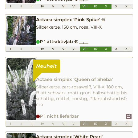
I
II
III
IV
V
VI
VII
VIII
IX
X
XI
XII
Actaea simplex 'Pink Spike' ®
Silberkerze, 150 cm, rosa, VIII-X
P 1 attraktiv
|
ab € __,__
I
II
III
IV
V
VI
VII
VIII
IX
X
XI
XII
Actaea simplex 'Queen of Sheba'
Silberkerze, zart-rosaweiß, VIII-X, 180 cm,
Blatt schwarz, matt-grün, halbschattig bis
schattig, mittel, horstig, Pflanzabstand 60
cm
P 1 nicht lieferbar
I
II
III
IV
V
VI
VII
VIII
IX
X
XI
XII
Actaea simplex 'White Pearl'