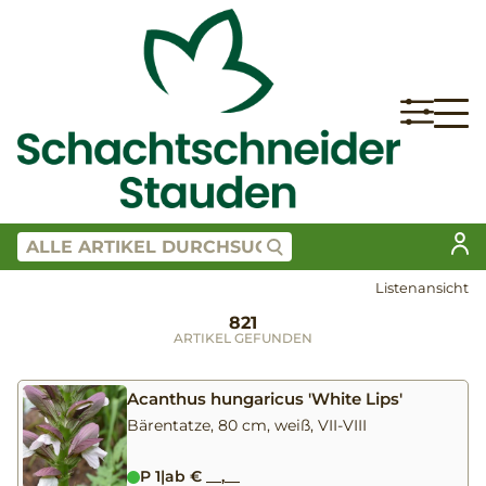
Listenansicht
821
ARTIKEL GEFUNDEN
Acanthus hungaricus 'White Lips'
Bärentatze, 80 cm, weiß, VII-VIII
P 1
|
ab € __,__