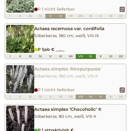
P 1 nicht lieferbar
I
II
III
IV
V
VI
VII
VIII
IX
X
XI
XII
Actaea racemosa var. cordifolia
Silberkerze, 180 cm, weiß, VIII-IX
P 1
|
ab € __,__
I
II
III
IV
V
VI
VII
VIII
IX
X
XI
XII
Actaea simplex 'Atropurpurea'
Silberkerze, 180 cm, weiß, VIII-X
P 1 nicht lieferbar
I
II
III
IV
V
VI
VII
VIII
IX
X
XI
XII
Actaea simplex 'Chocoholic' ®
Silberkerze, 80 cm, weiß, VIII-X
P 1 attraktiv
|
ab € __,__