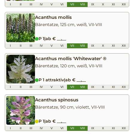
I
II
III
IV
V
VI
VII
VIII
IX
X
XI
XII
Acanthus mollis
Bärentatze, 125 cm, weiß, VII-VIII
P 1
|
ab € __,__
I
II
III
IV
V
VI
VII
VIII
IX
X
XI
XII
Acanthus mollis 'Whitewater' ®
Bärentatze, 120 cm, weiß, VII-VIII
P 1 attraktiv
|
ab € __,__
I
II
III
IV
V
VI
VII
VIII
IX
X
XI
XII
Acanthus spinosus
Bärentatze, 90 cm, violett, VII-VIII
P 1
|
ab € __,__
I
II
III
IV
V
VI
VII
VIII
IX
X
XI
XII