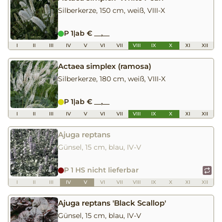
Silberkerze, 150 cm, weiß, VIII-X
P 1
|
ab € __,__
I
II
III
IV
V
VI
VII
VIII
IX
X
XI
XII
Actaea simplex (ramosa)
Silberkerze, 180 cm, weiß, VIII-X
P 1
|
ab € __,__
I
II
III
IV
V
VI
VII
VIII
IX
X
XI
XII
Ajuga reptans
Günsel, 15 cm, blau, IV-V
P 1 HS nicht lieferbar
I
II
III
IV
V
VI
VII
VIII
IX
X
XI
XII
Ajuga reptans 'Black Scallop'
Günsel, 15 cm, blau, IV-V