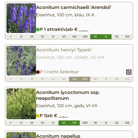
Aconitum carmichaelii 'Arendsii'
Eisenhut, 100 cm, blau, IX-X
P 1 attraktiv
|
ab € __,__
I
II
III
IV
V
VI
VII
VIII
IX
X
XI
XII
Aconitum henryi 'Spark'
Eisenhut, 130 cm, violett, VII-VIII
P 1 nicht lieferbar
I
II
III
IV
V
VI
VII
VIII
IX
X
XI
XII
Aconitum lycoctonum ssp.
neapolitanum
Eisenhut, 120 cm, gelb, VI-VII
P 1
|
ab € __,__
I
II
III
IV
V
VI
VII
VIII
IX
X
XI
XII
Aconitum napellus