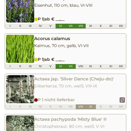
Eisenhut, 110 cm, blau, VI-VIII
P 1
|
ab € __,__
I
II
III
IV
V
VI
VII
VIII
IX
X
XI
XII
Acorus calamus
Kalmus, 70 cm, gelb, VI-VII
P 1
|
ab € __,__
I
II
III
IV
V
VI
VII
VIII
IX
X
XI
XII
Actaea jap. 'Silver Dance (Cheju-do)'
Silberkerze, 70 cm, weiß, VIII-IX
P 1 nicht lieferbar
I
II
III
IV
V
VI
VII
VIII
IX
X
XI
XII
Actaea pachypoda 'Misty Blue' ®
Christophskraut, 80 cm, weiß, V-VI