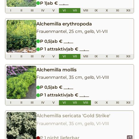
P 1
|
ab € __,__
I
II
III
IV
V
VI
VII
VIII
IX
X
XI
XII
Alchemilla erythropoda
Frauenmantel, 25 cm, gelb, VI-VII
P 0,5
|
ab € __,__
P 1 attraktiv
|
ab € __,__
I
II
III
IV
V
VI
VII
VIII
IX
X
XI
XII
Alchemilla mollis
Frauenmantel, 35 cm, gelb, VI-VIII
P 0,5
|
ab € __,__
P 1 attraktiv
|
ab € __,__
I
II
III
IV
V
VI
VII
VIII
IX
X
XI
XII
Alchemilla sericata 'Gold Strike'
Frauenmantel, 35 cm, gelb, VI-VIII
P 1 nicht lieferbar