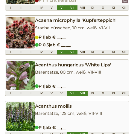
P 1 nicht lieferbar
I
II
III
IV
V
VI
VII
VIII
IX
X
XI
XII
Acaena microphylla 'Kupferteppich'
Stachelnüsschen, 10 cm, weiß, VI-VII
P 1
|
ab € __,__
P 0,5
|
ab € __,__
I
II
III
IV
V
VI
VII
VIII
IX
X
XI
XII
Acanthus hungaricus 'White Lips'
Bärentatze, 80 cm, weiß, VII-VIII
P 1
|
ab € __,__
I
II
III
IV
V
VI
VII
VIII
IX
X
XI
XII
Acanthus mollis
Bärentatze, 125 cm, weiß, VII-VIII
P 1
|
ab € __,__