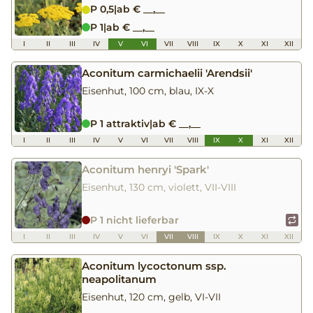
P 0,5
|
ab € __,__
P 1
|
ab € __,__
I
II
III
IV
V
VI
VII
VIII
IX
X
XI
XII
Aconitum carmichaelii 'Arendsii'
Eisenhut, 100 cm, blau, IX-X
P 1 attraktiv
|
ab € __,__
I
II
III
IV
V
VI
VII
VIII
IX
X
XI
XII
Aconitum henryi 'Spark'
Eisenhut, 130 cm, violett, VII-VIII
P 1 nicht lieferbar
I
II
III
IV
V
VI
VII
VIII
IX
X
XI
XII
Aconitum lycoctonum ssp.
neapolitanum
Eisenhut, 120 cm, gelb, VI-VII