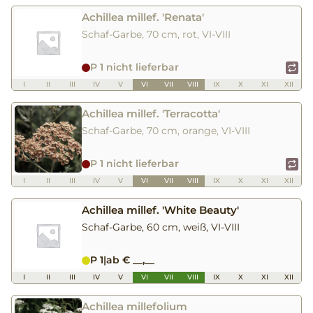
Achillea millef. 'Renata'
Schaf-Garbe, 70 cm, rot, VI-VIII
P 1 nicht lieferbar
I
II
III
IV
V
VI
VII
VIII
IX
X
XI
XII
Achillea millef. 'Terracotta'
Schaf-Garbe, 70 cm, orange, VI-VIII
P 1 nicht lieferbar
I
II
III
IV
V
VI
VII
VIII
IX
X
XI
XII
Achillea millef. 'White Beauty'
Schaf-Garbe, 60 cm, weiß, VI-VIII
P 1
|
ab € __,__
I
II
III
IV
V
VI
VII
VIII
IX
X
XI
XII
Achillea millefolium