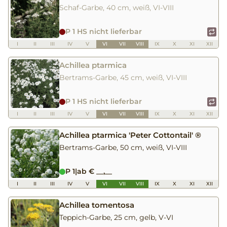
Schaf-Garbe, 40 cm, weiß, VI-VIII
P 1 HS nicht lieferbar
I
II
III
IV
V
VI
VII
VIII
IX
X
XI
XII
Achillea ptarmica
Bertrams-Garbe, 45 cm, weiß, VI-VIII
P 1 HS nicht lieferbar
I
II
III
IV
V
VI
VII
VIII
IX
X
XI
XII
Achillea ptarmica 'Peter Cottontail' ®
Bertrams-Garbe, 50 cm, weiß, VI-VIII
P 1
|
ab € __,__
I
II
III
IV
V
VI
VII
VIII
IX
X
XI
XII
Achillea tomentosa
Teppich-Garbe, 25 cm, gelb, V-VI