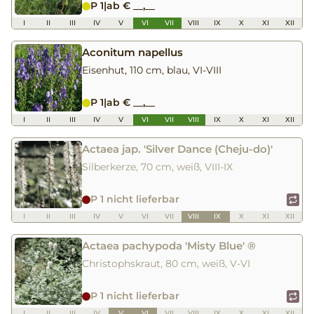
P 1
|
ab € __,__
I
II
III
IV
V
VI
VII
VIII
IX
X
XI
XII
Aconitum napellus
Eisenhut, 110 cm, blau, VI-VIII
P 1
|
ab € __,__
I
II
III
IV
V
VI
VII
VIII
IX
X
XI
XII
Actaea jap. 'Silver Dance (Cheju-do)'
Silberkerze, 70 cm, weiß, VIII-IX
P 1 nicht lieferbar
I
II
III
IV
V
VI
VII
VIII
IX
X
XI
XII
Actaea pachypoda 'Misty Blue' ®
Christophskraut, 80 cm, weiß, V-VI
P 1 nicht lieferbar
I
II
III
IV
V
VI
VII
VIII
IX
X
XI
XII