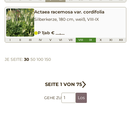
Actaea racemosa var. cordifolia
Silberkerze, 180 cm, weiß, VIII-IX
P 1
|
ab € __,__
I
II
III
IV
V
VI
VII
VIII
IX
X
XI
XII
JE SEITE:
30
50
100
150
SEITE 1 VON 75
Los
GEHE ZU