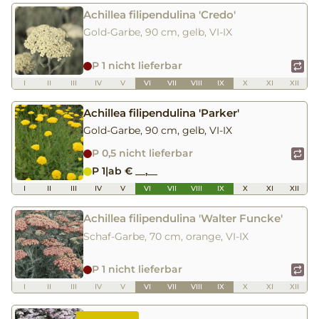
Achillea filipendulina 'Credo'
Gold-Garbe, 90 cm, gelb, VI-IX
P 1 nicht lieferbar
I
II
III
IV
V
VI
VII
VIII
IX
X
XI
XII
Achillea filipendulina 'Parker'
Gold-Garbe, 90 cm, gelb, VI-IX
P 0,5 nicht lieferbar
P 1
|
ab € __,__
I
II
III
IV
V
VI
VII
VIII
IX
X
XI
XII
Achillea filipendulina 'Walter Funcke'
Schaf-Garbe, 70 cm, orange, VI-IX
P 1 nicht lieferbar
I
II
III
IV
V
VI
VII
VIII
IX
X
XI
XII