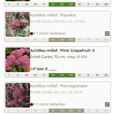
I
II
III
IV
V
VI
VII
VIII
IX
X
XI
XII
Achillea millef. 'Paprika'
Schaf-Garbe, 60 cm, rot, VI-VIII
P 1 nicht lieferbar
I
II
III
IV
V
VI
VII
VIII
IX
X
XI
XII
Achillea millef. 'Pink Grapefruit' ®
Schaf-Garbe, 70 cm, rosa, VI-VIII
P 1
|
ab € __,__
I
II
III
IV
V
VI
VII
VIII
IX
X
XI
XII
Achillea millef. 'Pomegranate'
Schaf-Garbe, 60 cm, rot, VI-IX
P 1 nicht lieferbar
I
II
III
IV
V
VI
VII
VIII
IX
X
XI
XII