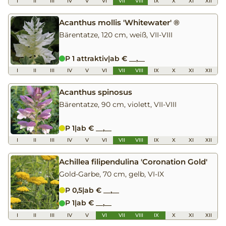
I
II
III
IV
V
VI
VII
VIII
IX
X
XI
XII
Acanthus mollis 'Whitewater' ®
Bärentatze, 120 cm, weiß, VII-VIII
P 1 attraktiv
|
ab € __,__
I
II
III
IV
V
VI
VII
VIII
IX
X
XI
XII
Acanthus spinosus
Bärentatze, 90 cm, violett, VII-VIII
P 1
|
ab € __,__
I
II
III
IV
V
VI
VII
VIII
IX
X
XI
XII
Achillea filipendulina 'Coronation Gold'
Gold-Garbe, 70 cm, gelb, VI-IX
P 0,5
|
ab € __,__
P 1
|
ab € __,__
I
II
III
IV
V
VI
VII
VIII
IX
X
XI
XII