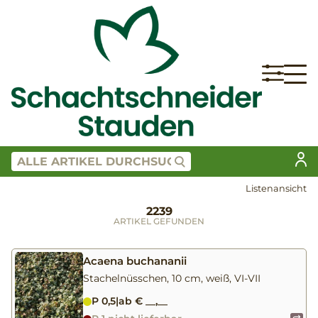
Listenansicht
2239
ARTIKEL GEFUNDEN
Acaena buchananii
Stachelnüsschen, 10 cm, weiß, VI-VII
P 0,5
|
ab € __,__