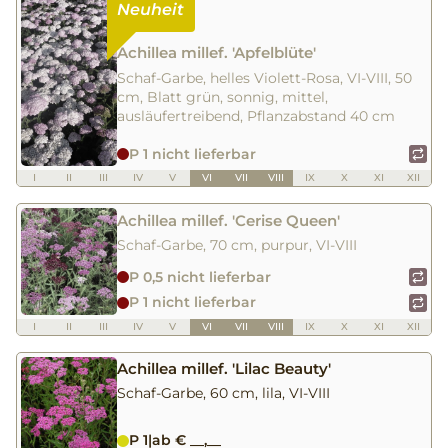
Achillea millef. 'Apfelblüte'
Schaf-Garbe, helles Violett-Rosa, VI-VIII, 50
cm, Blatt grün, sonnig, mittel,
ausläufertreibend, Pflanzabstand 40 cm
P 1 nicht lieferbar
I
II
III
IV
V
VI
VII
VIII
IX
X
XI
XII
Achillea millef. 'Cerise Queen'
Schaf-Garbe, 70 cm, purpur, VI-VIII
P 0,5 nicht lieferbar
P 1 nicht lieferbar
I
II
III
IV
V
VI
VII
VIII
IX
X
XI
XII
Achillea millef. 'Lilac Beauty'
Schaf-Garbe, 60 cm, lila, VI-VIII
P 1
|
ab € __,__