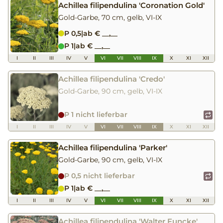
Achillea filipendulina 'Coronation Gold'
Gold-Garbe, 70 cm, gelb, VI-IX
P 0,5
|
ab € __,__
P 1
|
ab € __,__
I
II
III
IV
V
VI
VII
VIII
IX
X
XI
XII
Achillea filipendulina 'Credo'
Gold-Garbe, 90 cm, gelb, VI-IX
P 1 nicht lieferbar
I
II
III
IV
V
VI
VII
VIII
IX
X
XI
XII
Achillea filipendulina 'Parker'
Gold-Garbe, 90 cm, gelb, VI-IX
P 0,5 nicht lieferbar
P 1
|
ab € __,__
I
II
III
IV
V
VI
VII
VIII
IX
X
XI
XII
Achillea filipendulina 'Walter Funcke'