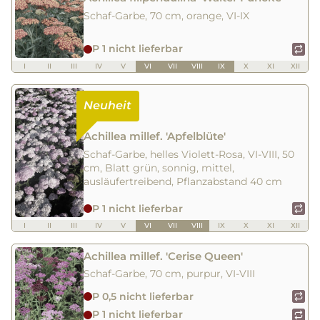
Schaf-Garbe, 70 cm, orange, VI-IX
P 1 nicht lieferbar
I
II
III
IV
V
VI
VII
VIII
IX
X
XI
XII
Achillea millef. 'Apfelblüte'
Schaf-Garbe, helles Violett-Rosa, VI-VIII, 50
cm, Blatt grün, sonnig, mittel,
ausläufertreibend, Pflanzabstand 40 cm
P 1 nicht lieferbar
I
II
III
IV
V
VI
VII
VIII
IX
X
XI
XII
Achillea millef. 'Cerise Queen'
Schaf-Garbe, 70 cm, purpur, VI-VIII
P 0,5 nicht lieferbar
P 1 nicht lieferbar