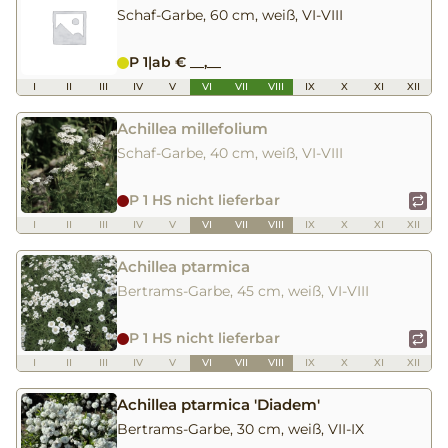
Schaf-Garbe, 60 cm, weiß, VI-VIII
P 1
|
ab € __,__
I
II
III
IV
V
VI
VII
VIII
IX
X
XI
XII
Achillea millefolium
Schaf-Garbe, 40 cm, weiß, VI-VIII
P 1 HS nicht lieferbar
I
II
III
IV
V
VI
VII
VIII
IX
X
XI
XII
Achillea ptarmica
Bertrams-Garbe, 45 cm, weiß, VI-VIII
P 1 HS nicht lieferbar
I
II
III
IV
V
VI
VII
VIII
IX
X
XI
XII
Achillea ptarmica 'Diadem'
Bertrams-Garbe, 30 cm, weiß, VII-IX