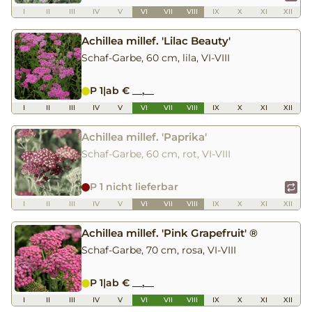
I
II
III
IV
V
VI
VII
VIII
IX
X
XI
XII
Achillea millef. 'Lilac Beauty'
Schaf-Garbe, 60 cm, lila, VI-VIII
P 1
|
ab € __,__
I
II
III
IV
V
VI
VII
VIII
IX
X
XI
XII
Achillea millef. 'Paprika'
Schaf-Garbe, 60 cm, rot, VI-VIII
P 1 nicht lieferbar
I
II
III
IV
V
VI
VII
VIII
IX
X
XI
XII
Achillea millef. 'Pink Grapefruit' ®
Schaf-Garbe, 70 cm, rosa, VI-VIII
P 1
|
ab € __,__
I
II
III
IV
V
VI
VII
VIII
IX
X
XI
XII