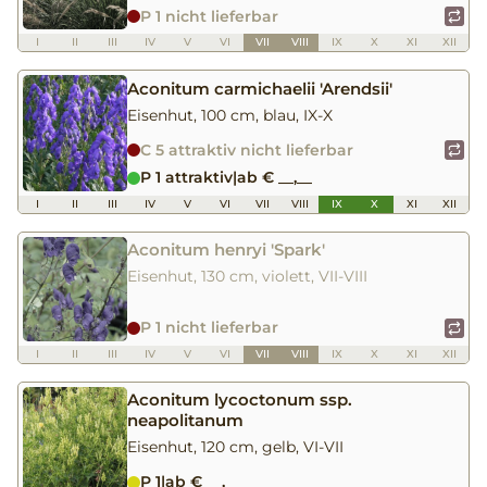
P 1 nicht lieferbar
I
II
III
IV
V
VI
VII
VIII
IX
X
XI
XII
Aconitum carmichaelii 'Arendsii'
Eisenhut, 100 cm, blau, IX-X
C 5 attraktiv nicht lieferbar
P 1 attraktiv
|
ab € __,__
I
II
III
IV
V
VI
VII
VIII
IX
X
XI
XII
Aconitum henryi 'Spark'
Eisenhut, 130 cm, violett, VII-VIII
P 1 nicht lieferbar
I
II
III
IV
V
VI
VII
VIII
IX
X
XI
XII
Aconitum lycoctonum ssp.
neapolitanum
Eisenhut, 120 cm, gelb, VI-VII
P 1
|
ab € __,__