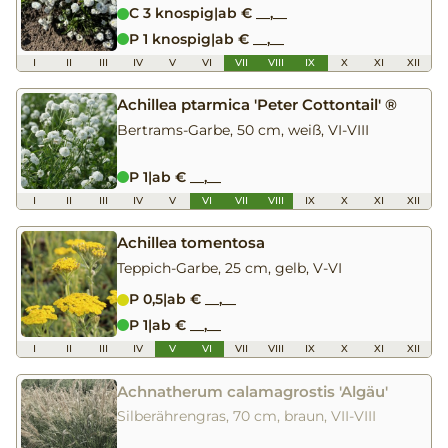
C 3 knospig
|
ab € __,__
P 1 knospig
|
ab € __,__
I
II
III
IV
V
VI
VII
VIII
IX
X
XI
XII
Achillea ptarmica 'Peter Cottontail' ®
Bertrams-Garbe, 50 cm, weiß, VI-VIII
P 1
|
ab € __,__
I
II
III
IV
V
VI
VII
VIII
IX
X
XI
XII
Achillea tomentosa
Teppich-Garbe, 25 cm, gelb, V-VI
P 0,5
|
ab € __,__
P 1
|
ab € __,__
I
II
III
IV
V
VI
VII
VIII
IX
X
XI
XII
Achnatherum calamagrostis 'Algäu'
Silberährengras, 70 cm, braun, VII-VIII