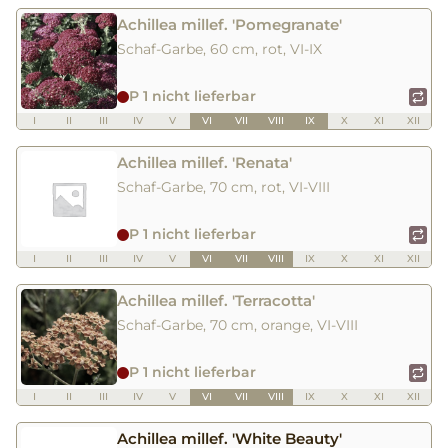
Achillea millef. 'Pomegranate'
Schaf-Garbe, 60 cm, rot, VI-IX
P 1 nicht lieferbar
I
II
III
IV
V
VI
VII
VIII
IX
X
XI
XII
Achillea millef. 'Renata'
Schaf-Garbe, 70 cm, rot, VI-VIII
P 1 nicht lieferbar
I
II
III
IV
V
VI
VII
VIII
IX
X
XI
XII
Achillea millef. 'Terracotta'
Schaf-Garbe, 70 cm, orange, VI-VIII
P 1 nicht lieferbar
I
II
III
IV
V
VI
VII
VIII
IX
X
XI
XII
Achillea millef. 'White Beauty'