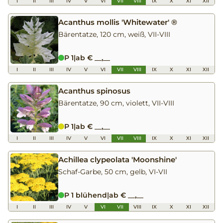
I
II
III
IV
V
VI
VII
VIII
IX
X
XI
XII
Acanthus mollis 'Whitewater' ®
Bärentatze, 120 cm, weiß, VII-VIII
P 1
|
ab € __,__
I
II
III
IV
V
VI
VII
VIII
IX
X
XI
XII
Acanthus spinosus
Bärentatze, 90 cm, violett, VII-VIII
P 1
|
ab € __,__
I
II
III
IV
V
VI
VII
VIII
IX
X
XI
XII
Achillea clypeolata 'Moonshine'
Schaf-Garbe, 50 cm, gelb, VI-VII
P 1 blühend
|
ab € __,__
I
II
III
IV
V
VI
VII
VIII
IX
X
XI
XII