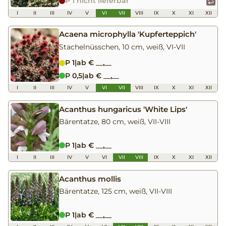
P 1 nicht lieferbar
I
II
III
IV
V
VI
VII
VIII
IX
X
XI
XII
Acaena microphylla 'Kupferteppich'
Stachelnüsschen, 10 cm, weiß, VI-VII
P 1
|
ab € __,__
P 0,5
|
ab € __,__
I
II
III
IV
V
VI
VII
VIII
IX
X
XI
XII
Acanthus hungaricus 'White Lips'
Bärentatze, 80 cm, weiß, VII-VIII
P 1
|
ab € __,__
I
II
III
IV
V
VI
VII
VIII
IX
X
XI
XII
Acanthus mollis
Bärentatze, 125 cm, weiß, VII-VIII
P 1
|
ab € __,__