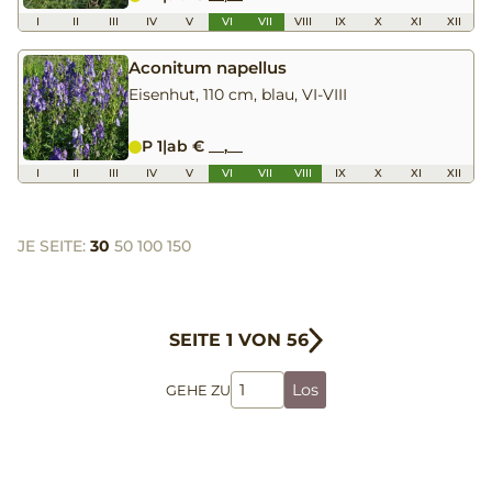
I
II
III
IV
V
VI
VII
VIII
IX
X
XI
XII
Aconitum napellus
Eisenhut, 110 cm, blau, VI-VIII
P 1
|
ab € __,__
I
II
III
IV
V
VI
VII
VIII
IX
X
XI
XII
JE SEITE:
30
50
100
150
SEITE 1 VON 56
Los
GEHE ZU