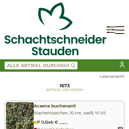
Listenansicht
1673
ARTIKEL GEFUNDEN
Acaena buchananii
Stachelnüsschen, 10 cm, weiß, VI-VII
P 0,5
|
ab € __,__