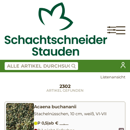
Listenansicht
2302
ARTIKEL GEFUNDEN
Acaena buchananii
Stachelnüsschen, 10 cm, weiß, VI-VII
P 0,5
|
ab € __,__