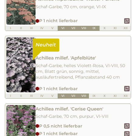
Schaf-Garbe, 70 cm, orange, VI-IX
P 1 nicht lieferbar
I
II
III
IV
V
VI
VII
VIII
IX
X
XI
XII
Achillea millef. 'Apfelblüte'
Schaf-Garbe, helles Violett-Rosa, VI-VIII, 50
cm, Blatt grün, sonnig, mittel,
ausläufertreibend, Pflanzabstand 40 cm
P 1 nicht lieferbar
I
II
III
IV
V
VI
VII
VIII
IX
X
XI
XII
Achillea millef. 'Cerise Queen'
Schaf-Garbe, 70 cm, purpur, VI-VIII
P 0,5 nicht lieferbar
P 1 nicht lieferbar