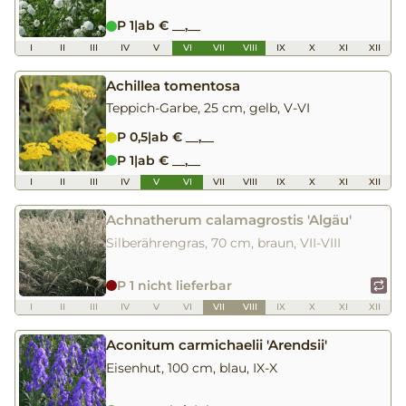
P 1
|
ab € __,__
I
II
III
IV
V
VI
VII
VIII
IX
X
XI
XII
Achillea tomentosa
Teppich-Garbe, 25 cm, gelb, V-VI
P 0,5
|
ab € __,__
P 1
|
ab € __,__
I
II
III
IV
V
VI
VII
VIII
IX
X
XI
XII
Achnatherum calamagrostis 'Algäu'
Silberährengras, 70 cm, braun, VII-VIII
P 1 nicht lieferbar
I
II
III
IV
V
VI
VII
VIII
IX
X
XI
XII
Aconitum carmichaelii 'Arendsii'
Eisenhut, 100 cm, blau, IX-X