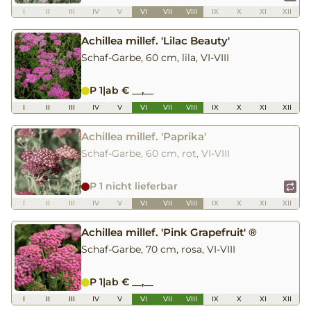
I
II
III
IV
V
VI
VII
VIII
IX
X
XI
XII
Achillea millef. 'Lilac Beauty'
Schaf-Garbe, 60 cm, lila, VI-VIII
P 1
|
ab € __,__
I
II
III
IV
V
VI
VII
VIII
IX
X
XI
XII
Achillea millef. 'Paprika'
Schaf-Garbe, 60 cm, rot, VI-VIII
P 1 nicht lieferbar
I
II
III
IV
V
VI
VII
VIII
IX
X
XI
XII
Achillea millef. 'Pink Grapefruit' ®
Schaf-Garbe, 70 cm, rosa, VI-VIII
P 1
|
ab € __,__
I
II
III
IV
V
VI
VII
VIII
IX
X
XI
XII