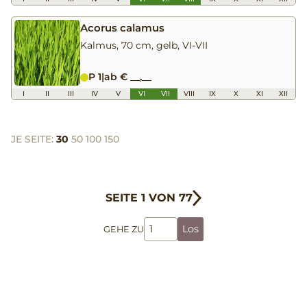
Acorus calamus
Kalmus, 70 cm, gelb, VI-VII
P 1
|
ab € __,__
I
II
III
IV
V
VI
VII
VIII
IX
X
XI
XII
JE SEITE:
30
50
100
150
SEITE 1 VON 77
Los
GEHE ZU