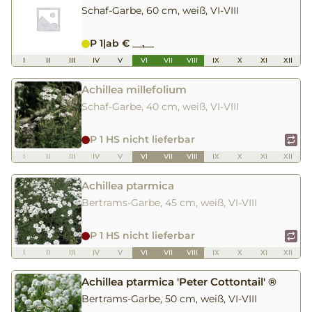
Schaf-Garbe, 60 cm, weiß, VI-VIII
P 1
|
ab € __,__
I
II
III
IV
V
VI
VII
VIII
IX
X
XI
XII
Achillea millefolium
Schaf-Garbe, 40 cm, weiß, VI-VIII
P 1 HS nicht lieferbar
I
II
III
IV
V
VI
VII
VIII
IX
X
XI
XII
Achillea ptarmica
Bertrams-Garbe, 45 cm, weiß, VI-VIII
P 1 HS nicht lieferbar
I
II
III
IV
V
VI
VII
VIII
IX
X
XI
XII
Achillea ptarmica 'Peter Cottontail' ®
Bertrams-Garbe, 50 cm, weiß, VI-VIII