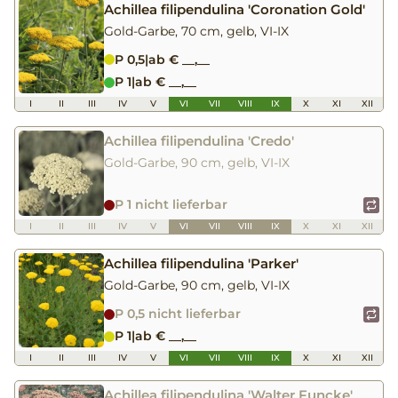
Achillea filipendulina 'Coronation Gold'
Gold-Garbe, 70 cm, gelb, VI-IX
P 0,5
|
ab € __,__
P 1
|
ab € __,__
I
II
III
IV
V
VI
VII
VIII
IX
X
XI
XII
Achillea filipendulina 'Credo'
Gold-Garbe, 90 cm, gelb, VI-IX
P 1 nicht lieferbar
I
II
III
IV
V
VI
VII
VIII
IX
X
XI
XII
Achillea filipendulina 'Parker'
Gold-Garbe, 90 cm, gelb, VI-IX
P 0,5 nicht lieferbar
P 1
|
ab € __,__
I
II
III
IV
V
VI
VII
VIII
IX
X
XI
XII
Achillea filipendulina 'Walter Funcke'