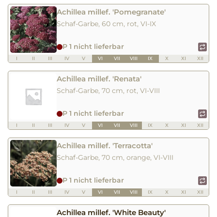
Achillea millef. 'Pomegranate'
Schaf-Garbe, 60 cm, rot, VI-IX
P 1 nicht lieferbar
I
II
III
IV
V
VI
VII
VIII
IX
X
XI
XII
Achillea millef. 'Renata'
Schaf-Garbe, 70 cm, rot, VI-VIII
P 1 nicht lieferbar
I
II
III
IV
V
VI
VII
VIII
IX
X
XI
XII
Achillea millef. 'Terracotta'
Schaf-Garbe, 70 cm, orange, VI-VIII
P 1 nicht lieferbar
I
II
III
IV
V
VI
VII
VIII
IX
X
XI
XII
Achillea millef. 'White Beauty'