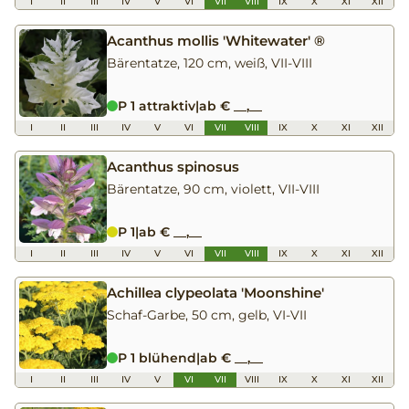
I
II
III
IV
V
VI
VII
VIII
IX
X
XI
XII
Acanthus mollis 'Whitewater' ®
Bärentatze, 120 cm, weiß, VII-VIII
P 1 attraktiv
|
ab € __,__
I
II
III
IV
V
VI
VII
VIII
IX
X
XI
XII
Acanthus spinosus
Bärentatze, 90 cm, violett, VII-VIII
P 1
|
ab € __,__
I
II
III
IV
V
VI
VII
VIII
IX
X
XI
XII
Achillea clypeolata 'Moonshine'
Schaf-Garbe, 50 cm, gelb, VI-VII
P 1 blühend
|
ab € __,__
I
II
III
IV
V
VI
VII
VIII
IX
X
XI
XII