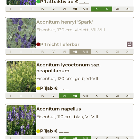
P 1 attraktiv
|
ab € __,__
I
II
III
IV
V
VI
VII
VIII
IX
X
XI
XII
Aconitum henryi 'Spark'
Eisenhut, 130 cm, violett, VII-VIII
P 1 nicht lieferbar
I
II
III
IV
V
VI
VII
VIII
IX
X
XI
XII
Aconitum lycoctonum ssp.
neapolitanum
Eisenhut, 120 cm, gelb, VI-VII
P 1
|
ab € __,__
I
II
III
IV
V
VI
VII
VIII
IX
X
XI
XII
Aconitum napellus
Eisenhut, 110 cm, blau, VI-VIII
P 1
|
ab € __,__
I
II
III
IV
V
VI
VII
VIII
IX
X
XI
XII